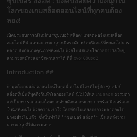
ซุปเปอร์ สล็อต : ปลดปล่อยความสนุกใน
โลกของเกมสล็อตออนไลน์ที่ทุกคนต้อง
ลอง!
เปิดประสบการณ์ใหม่กับ “ซุปเปอร์ สล็อต” แพลตฟอร์มเกมสล็อต
ออนไลน์ที่นำเสนอความสนุกเหนือระดับ พร้อมฟีเจอร์ที่ทุกคนไม่ควร
พลาด สัมผัสเกมคุณภาพที่เต็มไปด้วยโบนัสและโอกาสรางวัลใหญ่
สามารถสมัครสมาชิกผ่านเราได้ ที่นี้
evo168usd2
Introduction ##
ถ้าพูดถึงเกมสล็อตออนไลน์ในยุคนี้ คงไม่มีใครที่ไม่รู้จัก ซุปเปอร์
สล็อตที่เป็นที่พูดถึงกันทั่วโลกออนไลน์ นี่ไม่ใช่แค่
เกมสล็อต
ธรรมดา
แต่เป็นการรวมเกมสล็อตจากค่ายดังหลากหลาย มาพร้อมฟีเจอร์และ
โบนัสที่เต็มไปด้วยความเร้าใจ ใครที่ยังไม่เคยลองอาจพลาดอะไร
บางอย่างไปแล้ว! ซึ่งนั่นทำให้ **ซุปเปอร์ สล็อต** เป็นแหล่งรวม
ความสนุกที่ไม่ควรพลาด