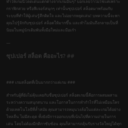
ทำให้เกมนี้โดดเด่นแตกต่างจากเกมอื่นๆ? บอกเลยว่าไม่ใช่แค่เพราะ
กราฟิกสวย หรือฟีเจอร์สนุกๆ เท่านั้นซุปเปอร์ สล็อตมาพร้อมกับ
ระบบที่ทำให้ผู้เล่นรู้สึกติดใจ และไม่อยากหยุดเล่น! บทความนี้จะพา
คุณไปรู้จักกับซุปเปอร์ สล็อตให้มากขึ้น และทำไมมันถึงกลายเป็นที่
นิยมในหมู่นักเดิมพันทั้งมือใหม่และมือเก๋า
—
ซุปเปอร์ สล็อต คืออะไร? ##
### เกมสล็อตที่เป็นมากกว่าแค่เกม ###
สำหรับผู้ที่ยังไม่คุ้นเคยกับชื่อซุปเปอร์ สล็อตเกมนี้คือการผสมผสาน
ระหว่างความสนุกสนาน และโอกาสในการทำกำไรที่ไม่เหมือนใคร
ด้วยเทคโนโลยีที่ล้ำสมัย คุณสามารถหมุนวงล้อในแต่ละเกมได้อย่าง
ไหลลื่น ไม่มีสะดุด ทั้งยังมีการออกแบบที่เน้นไปที่ความง่ายในการ
เล่น โดยไม่ต้องมีกติกาซับซ้อน คุณก็สามารถลุ้นรับรางวัลใหญ่ได้ทุก