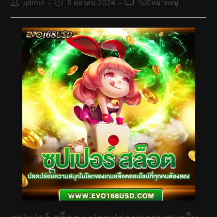
Post
Post
Post
admin
8 ตุลาคม 2024
ไม่มีหมวดหมู่
author:
published:
category: