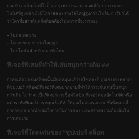
ยอมรับว่าเป็นเว็บที่ใจป้ำสุดๆ เพราะนอกจากจะมีอัตราการแจก
โบนัสที่สูงแล้ว ยังมีโอกาสชนะรางวัลใหญ่สูงกว่าเว็บอื่น ๆ เรียกได้
ว่าใครที่อยากลุ้นแจ็คพ็อตต้องไม่พลาดที่จะมาลอง
– โบนัสแตกง่าย
– โอกาสชนะรางวัลใหญ่สูง
– โปรโมชั่นสำหรับสมาชิกใหม่
ฟีเจอร์พิเศษที่ทำให้เล่นสนุกกว่าเดิม ##
ถ้าคุณคิดว่าเกมสล็อตนั้นมีแค่หมุนแล้วรอโชคละก็ คุณอาจจะพลาด!
ที่ซุปเปอร์ สล็อตมีฟีเจอร์พิเศษมากมายที่ทำให้การเล่นเกมนั้นสนุก
กว่าเดิม ไม่ว่าจะเป็นฟีเจอร์การซื้อฟรีสปิน ฟีเจอร์หมุนอัตโนมัติ หรือ
แม้กระทั่งฟีเจอร์การหมุนเร็วที่ทำให้คุณไม่ต้องรอนาน ซึ่งทั้งหมดนี้
ถูกออกแบบมาเพื่อเพิ่มโอกาสในการชนะ และสร้างความตื่นเต้นใน
การเล่นเกม
ฟีเจอร์ที่โดดเด่นของ “ซุปเปอร์ สล็อต