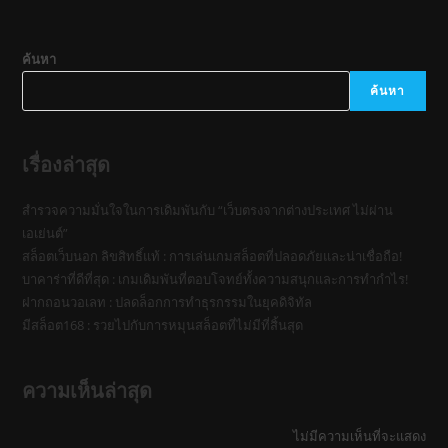
ค้นหา
ค้นหา
เรื่องล่าสุด
สำรวจความมั่นใจในการเดิมพันกับ “เว็บตรงจากต่างประเทศ ไม่ผ่าน
เอเย่นต์”
สล็อตเว็บนอก ลิขสิทธิ์แท้ : การเล่นเกมสล็อตที่ปลอดภัยและน่าเชื่อถือ!
บาคาร่าที่ดีที่สุด : เกมเดิมพันที่ตอบโจทย์ทั้งความสนุกและการทำกำไร!
ฝากถอนวอเลท : ปลดล็อกการทำธุรกรรมในยุคดิจิทัล
มีสล็อต168 : รวยไปกับการหมุนสล็อตที่ไม่มีที่สิ้นสุด
ความเห็นล่าสุด
ไม่มีความเห็นที่จะแสดง