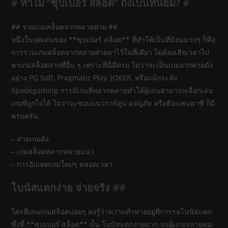
# ทำไม “ซุปเปอร์ สล็อต” ถึงเป็นที่นิยม? #
## รวมเกมสล็อตจากหลายค่าย ##
หนึ่งในจุดเด่นของ **ซุปเปอร์ สล็อต** ที่ทำให้เป็นที่นิยมมากๆ ก็คือ
การรวมเกมสล็อตจากหลายค่ายมาไว้ในที่เดียว ไม่ต้องเสียเวลาไป
หาเกมสล็อตจากที่อื่น ๆ เพราะที่นี่มีครบ ไม่ว่าจะเป็นเกมจากค่ายดัง
อย่าง PG Soft, Pragmatic Play, JOKER, หรือแม้กระทั่ง
Spadegaming การมีเกมที่หลากหลายทำให้ผู้เล่นสามารถเลือกเล่น
เกมที่ถูกใจได้ ไม่ว่าจะชอบแนวการ์ตูน ผจญภัย หรือธีมแฟนตาซี ก็มี
ครบครัน
– ค่ายเกมดัง
– เกมสล็อตหลากหลายแนว
– การอัปเดตเกมใหม่ๆ ตลอดเวลา
โบนัสแตกง่าย จ่ายจริง ##
ใครที่เล่นเกมสล็อตบ่อยๆ คงรู้ว่าความท้าทายอยู่ที่การรอโบนัสแตก
ซึ่งที่ **ซุปเปอร์ สล็อต** นั้น โบนัสแตกง่ายมาก จนผู้เล่นหลายคน