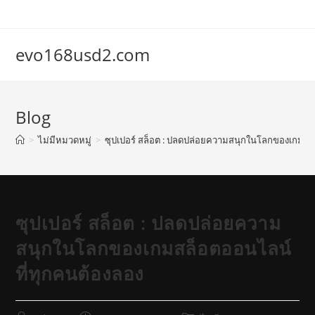
Skip
to
content
evo168usd2.com
Blog
>
ไม่มีหมวดหมู่
>
ซุปเปอร์ สล็อต : ปลดปล่อยความสนุกในโลกของเกมสล
ซุปเปอร์ สล็อต : ปลดปล่อยความ
สนุกในโลกของเกมสล็อตออนไลน์
ที่ทุกคนต้องลอง