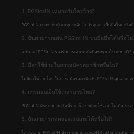
1. PGSlotIN เหมาะกับใครบ้าง?
PGSlotIN เหมาะกับผู้เล่นทุกระดับ ไม่ว่าคุณจะเป็นมือใหม่หรื
2. ฉันสามารถเล่น PGSlot IN บนมือถือได้หรือไม่
แน่นอน! PGSloIN รองรับการเล่นบนมือถือทุกรุ่น ทั้งระบบ iOS แ
3. มีค่าใช้จ่ายในการสมัครสมาชิกหรือไม่?
ไม่มีค่าใช้จ่ายใดๆ ในการสมัครสมาชิกกับ PGSlotN คุณสามารถส
4. การถอนเงินใช้เวลานานไหม?
PGSlotIN มีระบบถอนเงินที่รวดเร็ว ปกติจะใช้เวลาไม่เกิน 5 นาที 
5. ฉันสามารถทดลองเล่นเกมได้หรือไม่?
ได้แน่นอน! PGSlotIN มีระบบทดลองเล่นฟรีสำหรับผู้เล่นที่ต้อง