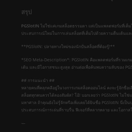
สรุป
PGSlotIN
ไม่ใช่แค่เกมสล็อตธรรมดา แต่เป็นแพลตฟอร์มที่เ
ประสบการณ์ใหม่ในการเล่นสล็อตที่เต็มไปด้วยความตื่นเต้นแล
**PGSloIN: ปลายทางใหม่ของนักปั่นสล็อตที่ต้องรู้!**
*SEO Meta-Description*: PGSlotIN คือแพลตฟอร์มที่รวมเกมสล็อ
เต้น และมีโอกาสชนะสูงสุด อ่านต่อเพื่อค้นพบความลับของ PGS
## การแนะนำ ##
หลายคนที่คลุกคลีอยู่ในวงการเกมสล็อตออนไลน์ คงจะรู้จักชื่อเส
สล็อตทุกคนควรได้ลองสัมผัส? โอ้! บอกเลยว่า PGSlotIN ไม่ใ
มหาศาล ถ้าคุณยังไม่รู้จักหรือเพิ่งเคยได้ยินชื่อ PGSlotIN นี
ประสบการณ์การเล่นที่ราบรื่น ฟีเจอร์ที่หลากหลาย และโอกาส
—