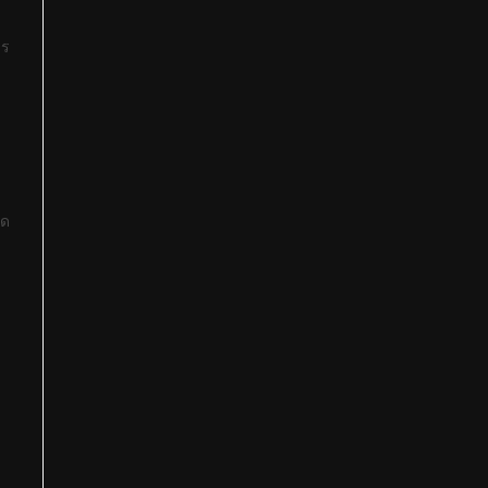
าร
็ด