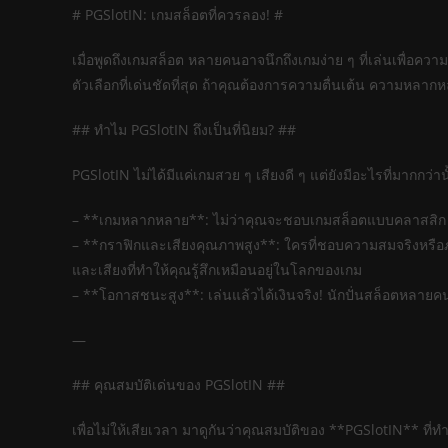
# PGSlotIN: เกมสล็อตที่ควรลอง! #
เมื่อพูดถึงเกมสล็อต หลายคนอาจนึกถึงเกมง่าย ๆ ที่เล่นเพื่อควา
ตัวเลือกที่เด่นชัดที่สุด ถ้าคุณต้องการความตื่นเต้น ความหล
## ทำไม PGSlotIN ถึงเป็นที่นิยม? ##
PGSlotIN ไม่ได้มีแค่เกมสวย ๆ เสียงดี ๆ แต่ยังมีอะไรที่มากกว
– **เกมหลากหลาย**: ไม่ว่าคุณจะชอบเกมสล็อตแบบคลาสสิก หรือ
– **กราฟิกและเสียงคุณภาพสูง**: ใครที่ชอบความสมจริงหรือภ
และเสียงที่ทำให้คุณรู้สึกเหมือนอยู่ในโลกของเกม
– **โอกาสชนะสูง**: เล่นแล้วได้เงินจริง! นักปั่นสล็อตหลายคนพู
—
## คุณสมบัติเด่นของ PGSlotIN ##
เพื่อไม่ให้เสียเวลา มาดูกันว่าคุณสมบัติของ **PGSlotIN** ท