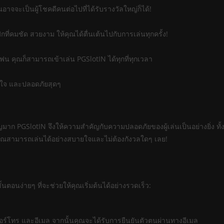
อาจจะเป็นผู้โชคดีคนต่อไปที่ได้รับรางวัลใหญ่ก็ได้!
กที่คมชัด สวยงาม ให้คุณได้ตื่นเต้นไปกับการเล่นทุกครั้ง!
โฟน คุณก็สามารถเข้าเล่น PGSlotIN ได้ทุกที่ทุกเวลา
ันใจ และปลอดภัยสุดๆ
คัญมาก PGSlotIN จึงให้ความสำคัญกับความปลอดภัยของผู้เล่นเป็นอย่างยิ่ง ทั้
คุณสามารถเล่นได้อย่างสบายใจและไม่ต้องกังวลใดๆ เลย!
ขั้นตอนง่ายๆ ที่จะช่วยให้คุณเริ่มต้นได้อย่างรวดเร็ว:
บอร์โทร และอีเมล จากนั้นคุณจะได้รับการยืนยันตัวตนผ่านทางอีเมล