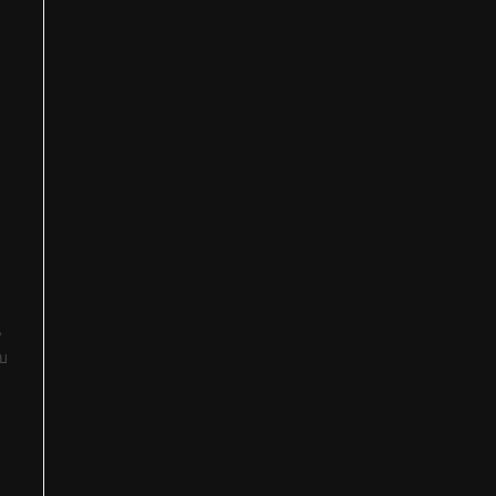
น
น
บบ