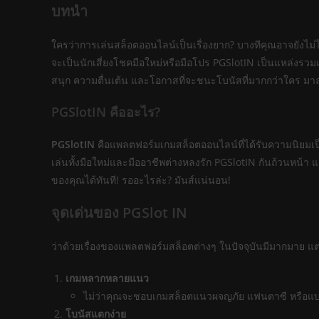
บทนำ
ใครว่าการเล่นสล็อตออนไลน์เป็นเรื่องยาก? บางทีคุณอาจยังไม่ได้
จะเป็นนักเสี่ยงโชคมือใหม่หรือมือโปร PGSlotIN เป็นแหล่งรวม
สนุก ความตื่นเต้น และโอกาสที่จะชนะโบนัสที่มากกว่าใคร มา
PGSlotIN คืออะไร?
PGSlotIN
คือแพลตฟอร์มเกมสล็อตออนไลน์ที่ได้รับความนิยมเป็น
เล่นทั้งมือใหม่และมืออาชีพต่างหลงรัก PGSlotIN กันถ้วนหน้า 
ของคุณได้ทันที! รออะไรล่ะ? มันส์แน่นอน!
จุดเด่นของ PGSlot IN
ว่าด้วยเรื่องของแพลตฟอร์มสล็อตต่างๆ ในปัจจุบันมีมากมาย แ
เกมหลากหลายแนว
ไม่ว่าคุณจะชอบเกมสล็อตแนวผจญภัย แฟนตาซี หรือแบบคลา
โบนัสแตกง่าย