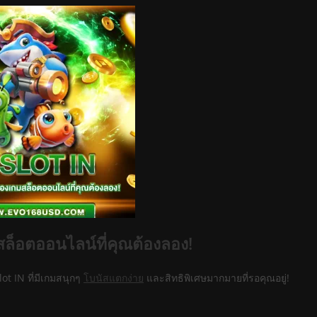
ล็อตออนไลน์ที่คุณต้องลอง!
t IN ที่มีเกมสนุกๆ
โบนัสแตกง่าย
และสิทธิพิเศษมากมายที่รอคุณอยู่!