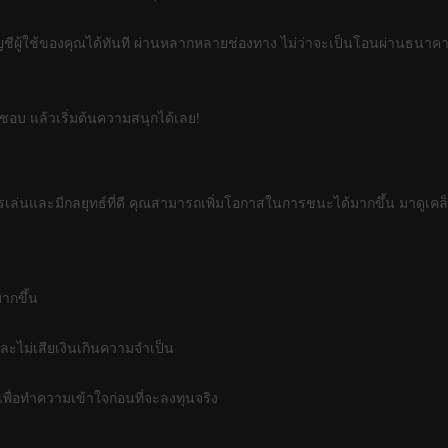
บัญชีผู้ใช้ของคุณได้ทันที ผ่านหลากหลายช่องทาง ไม่ว่าจะเป็นโอนผ่านธนาค
่นชอบ แล้วเริ่มต้นความสนุกได้เลย!
ารเล่นและมีกลยุทธ์ที่ดี คุณสามารถเพิ่มโอกาสในการชนะได้มากขึ้น มาดูเคล
ากขึ้น
ละไม่เสียเงินเกินความจำเป็น
เพื่อทำความเข้าใจก่อนที่จะลงทุนจริง