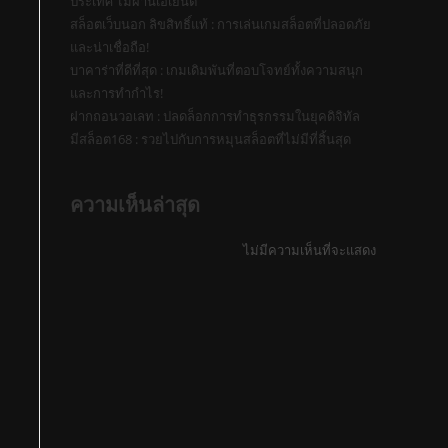
ประเทศ ไม่ผ่านเอเย่นต์”
สล็อตเว็บนอก ลิขสิทธิ์แท้ : การเล่นเกมสล็อตที่ปลอดภัย
และน่าเชื่อถือ!
บาคาร่าที่ดีที่สุด : เกมเดิมพันที่ตอบโจทย์ทั้งความสนุก
และการทำกำไร!
ฝากถอนวอเลท : ปลดล็อกการทำธุรกรรมในยุคดิจิทัล
มีสล็อต168 : รวยไปกับการหมุนสล็อตที่ไม่มีที่สิ้นสุด
ความเห็นล่าสุด
ไม่มีความเห็นที่จะแสดง