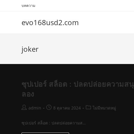
Skip
บทความ
to
content
evo168usd2.com
joker
ซุปเปอร์ สล็อต : ปลดปล่อยความส
ลอง
Post
Post
Post
admin
8 ตุลาคม 2024
ไม่มีหมวดหมู่
author:
published:
category:
ซุปเปอร์ สล็อต : ปลดปล่อยความส…