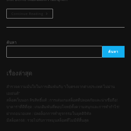
Slot
Continue Reading
Demo
เพื่อ
สัมผัส
ความ
สนุก
แบบ
ไร้
ค้นหา
ความ
เสี่ยง
ค้นหา
#
เรื่องล่าสุด
สำรวจความมั่นใจในการเดิมพันกับ “เว็บตรงจากต่างประเทศ ไม่ผ่าน
เอเย่นต์”
สล็อตเว็บนอก ลิขสิทธิ์แท้ : การเล่นเกมสล็อตที่ปลอดภัยและน่าเชื่อถือ!
บาคาร่าที่ดีที่สุด : เกมเดิมพันที่ตอบโจทย์ทั้งความสนุกและการทำกำไร!
ฝากถอนวอเลท : ปลดล็อกการทำธุรกรรมในยุคดิจิทัล
มีสล็อต168 : รวยไปกับการหมุนสล็อตที่ไม่มีที่สิ้นสุด