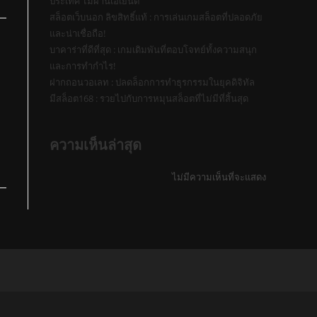
ประเทศ ไม่ผ่านเอเย่นต์”
สล็อตเว็บนอก ลิขสิทธิ์แท้ : การเล่นเกมสล็อตที่ปลอดภัย
และน่าเชื่อถือ!
บาคาร่าที่ดีที่สุด : เกมเดิมพันที่ตอบโจทย์ทั้งความสนุก
และการทำกำไร!
ฝากถอนวอเลท : ปลดล็อกการทำธุรกรรมในยุคดิจิทัล
มีสล็อต168 : รวยไปกับการหมุนสล็อตที่ไม่มีที่สิ้นสุด
ความเห็นล่าสุด
ไม่มีความเห็นที่จะแสดง