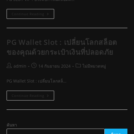
PG
Continue Reading
SLOT
VIP
:
ประสบการณ์
สล็อต
สุด
PG Wallet Slot : เปลี่ยนโลกสล็อต
พิเศษ
ที่
ของคุณด้วยกระเป๋าเงินที่ปลอดภัย
คุณ
ต้อง
ลอง
Post
Post
Post
admin
14 กันยายน 2024
ไม่มีหมวดหมู่
author:
published:
category:
PG Wallet Slot : เปลี่ยนโลกสล็…
PG
Continue Reading
Wallet
Slot
:
เปลี่ยน
โลก
สล็อต
ของ
ค้นหา
คุณ
ด้วย