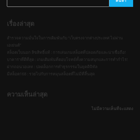
ค้นหา
กระเป๋า
เงิน
ที่
ปลอดภัย
เรื่องล่าสุด
สำรวจความมั่นใจในการเดิมพันกับ “เว็บตรงจากต่างประเทศ ไม่ผ่าน
เอเย่นต์”
สล็อตเว็บนอก ลิขสิทธิ์แท้ : การเล่นเกมสล็อตที่ปลอดภัยและน่าเชื่อถือ!
บาคาร่าที่ดีที่สุด : เกมเดิมพันที่ตอบโจทย์ทั้งความสนุกและการทำกำไร!
ฝากถอนวอเลท : ปลดล็อกการทำธุรกรรมในยุคดิจิทัล
มีสล็อต168 : รวยไปกับการหมุนสล็อตที่ไม่มีที่สิ้นสุด
ความเห็นล่าสุด
ไม่มีความเห็นที่จะแสดง