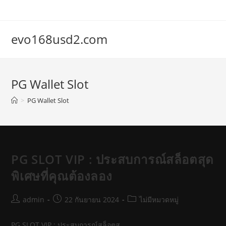
Skip
to
content
evo168usd2.com
PG Wallet Slot
>
PG Wallet Slot
PG SLOT VIP : ประสบการณ์สล็อตสุด
พิเศษที่คุณต้องลอง
Post
Post
Post
admin
22 กันยายน 2024
ไม่มีหมวดหมู่
author:
published:
category:
PG SLOT VIP : ประสบการณ์สล็อตส…