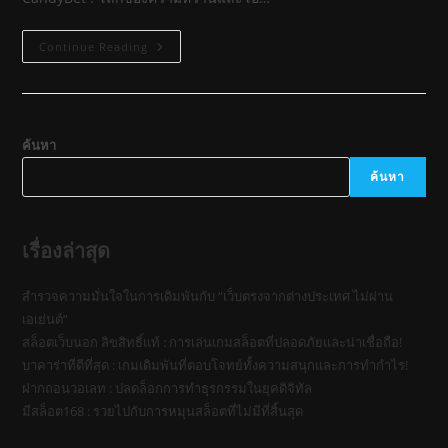
CandyBet
Continue Reading
:
โลก
ของ
ความ
หวาน
และ
โอกาส
ค้นหา
ใน
การ
ค้นหา
ชนะ
ที่
ไม่
ควร
พลาด!
เรื่องล่าสุด
สำรวจความมั่นใจในการเดิมพันกับ “เว็บตรงจากต่างประเทศ ไม่ผ่าน
เอเย่นต์”
สล็อตเว็บนอก ลิขสิทธิ์แท้ : การเล่นเกมสล็อตที่ปลอดภัยและน่าเชื่อถือ!
บาคาร่าที่ดีที่สุด : เกมเดิมพันที่ตอบโจทย์ทั้งความสนุกและการทำกำไร!
ฝากถอนวอเลท : ปลดล็อกการทำธุรกรรมในยุคดิจิทัล
มีสล็อต168 : รวยไปกับการหมุนสล็อตที่ไม่มีที่สิ้นสุด