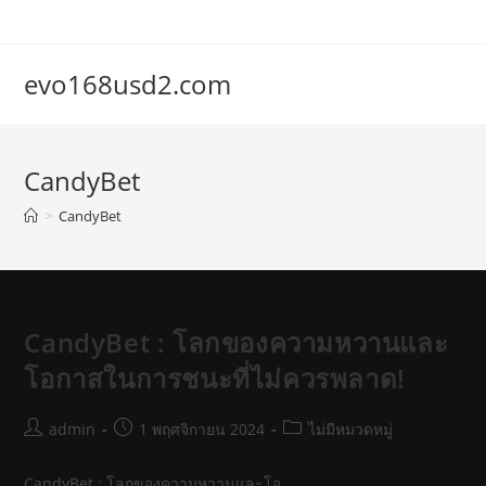
Skip
to
content
evo168usd2.com
CandyBet
>
CandyBet
CandyBet : โลกของความหวานและ
โอกาสในการชนะที่ไม่ควรพลาด!
Post
Post
Post
admin
1 พฤศจิกายน 2024
ไม่มีหมวดหมู่
author:
published:
category:
CandyBet : โลกของความหวานและโอ…