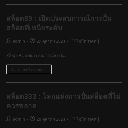
:
เกม
ฝึก
สมอง
สล็อต89 : เปิดประสบการณ์การปั่น
ที่
ใคร
สล็อตที่เหนือระดับ
ก็
ต้อง
ลอง!
Post
Post
Post
admin
29 ตุลาคม 2024
ไม่มีหมวดหมู่
author:
published:
category:
สล็อต89 : เปิดประสบการณ์การปั่…
สล็อต89
Continue Reading
:
เปิด
ประสบการณ์
การ
ปั่น
สล็อต
สล็อต333 : โลกแห่งการปั่นสล็อตที่ไม่
ที่
เหนือ
ควรพลาด
ระดับ
Post
Post
Post
admin
28 ตุลาคม 2024
ไม่มีหมวดหมู่
author:
published:
category: