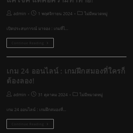
วัน
Post
Post
Post
admin
1 พฤศจิกายน 2024
ไม่มีหมวดหมู่
author:
published:
category:
เปิดประสบการณ์ มาจอง : เกมที่ไ…
เปิด
Continue Reading
ประสบการณ์
มา
จอง
:
เกม
ที่
เกม 24 ออนไลน์ : เกมฝึกสมองที่ใครก็
ไม่ใช่
แค่
ต้องลอง!
โชค
แต่
คือ
ความ
Post
Post
Post
admin
31 ตุลาคม 2024
ไม่มีหมวดหมู่
ท้าทาย!
author:
published:
category:
เกม 24 ออนไลน์ : เกมฝึกสมองที่…
เกม
Continue Reading
24
ออนไลน์