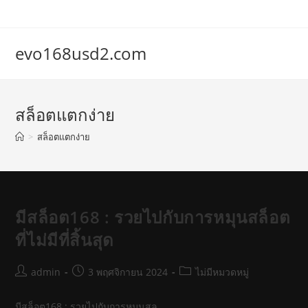
Skip
to
content
evo168usd2.com
สล็อตแตกง่าย
>
สล็อตแตกง่าย
มีสล็อต168 : รวยไปกับการหมุนสล็อต
ที่ไม่มีที่สิ้นสุด
Post
Post
Post
admin
3 พฤศจิกายน 2024
ไม่มีหมวดหมู่
author:
published:
category:
มีสล็อต168 : รวยไปกับการหมุนสล…