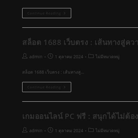
ออนไลน์
สล
Continue Reading
อต
ทดลอง
:
สัมผัส
ประสบการณ์
การ
สล็อต 1688 เว็บตรง : เส้นทางสู่
เล่น
ที่
ไม่
Post
Post
เหมือน
Post
admin
1 ตุลาคม 2024
ไม่มีหมวดหมู่
ใคร
author:
published:
category:
สล็อต 1688 เว็บตรง : เส้นทางสู…
สล็อต
Continue Reading
1688
เว็บ
ตรง
:
เส้น
ทาง
เกมออนไลน์ PC ฟรี : สนุกได้ไม่ต้อ
สู่
ความ
สนุก
Post
Post
และ
Post
admin
1 ตุลาคม 2024
ไม่มีหมวดหมู่
โชค
author:
published:
category: