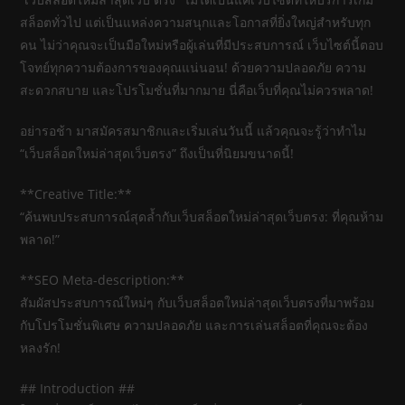
สล็อตทั่วไป แต่เป็นแหล่งความสนุกและโอกาสที่ยิ่งใหญ่สำหรับทุก
คน ไม่ว่าคุณจะเป็นมือใหม่หรือผู้เล่นที่มีประสบการณ์ เว็บไซต์นี้ตอบ
โจทย์ทุกความต้องการของคุณแน่นอน! ด้วยความปลอดภัย ความ
สะดวกสบาย และโปรโมชั่นที่มากมาย นี่คือเว็บที่คุณไม่ควรพลาด!
อย่ารอช้า มาสมัครสมาชิกและเริ่มเล่นวันนี้ แล้วคุณจะรู้ว่าทำไม
“เว็บสล็อตใหม่ล่าสุดเว็บตรง” ถึงเป็นที่นิยมขนาดนี้!
**Creative Title:**
“ค้นพบประสบการณ์สุดล้ำกับเว็บสล็อตใหม่ล่าสุดเว็บตรง: ที่คุณห้าม
พลาด!”
**SEO Meta-description:**
สัมผัสประสบการณ์ใหม่ๆ กับเว็บสล็อตใหม่ล่าสุดเว็บตรงที่มาพร้อม
กับโปรโมชั่นพิเศษ ความปลอดภัย และการเล่นสล็อตที่คุณจะต้อง
หลงรัก!
## Introduction ##