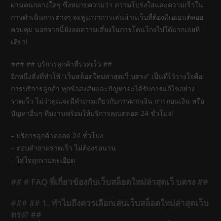
ผ่านคนกลางใดๆ ซึ่งหมายความว่า ความโปร่งใสและความเร็วใน
การดำเนินการต่างๆ จะสูงกว่าการเล่นผ่านเว็บที่ต้องมีเอเย่นต์คอย
ควบคุม นอกจากนี้ยังลดความเสี่ยงในการโดนโกงไปได้มากเลยที
เดียว!
### ## บริการลูกค้าที่รวดเร็ว ##
อีกหนึ่งสิ่งที่ทำให้ “เว็บสล็อตใหม่ล่าสุดเว็ บตรง” เป็นที่ไว้วางใจคือ
การบริการลูกค้า ทุกข้อสงสัยและปัญหาจะได้รับการแก้ไขอย่าง
รวดเร็ว ไม่ว่าคุณจะมีคำถามเกี่ยวกับการฝากเงิน การถอนเงิน หรือ
ปัญหาอื่นๆ ทีมงานพร้อมให้บริการคุณตลอด 24 ชั่วโมง!
– บริการลูกค้าตลอด 24 ชั่วโมง
– ตอบคำถามรวดเร็ว ไม่ต้องรอนาน
– ใส่ใจทุกรายละเอียด
## # FAQ ที่เกี่ยวข้องกับเว็บสล็อตใหม่ล่าสุดเว็ บตรง ##
### ## 1. ทำไมถึงควรเลือกเล่นเว็บสล็อตใหม่ล่าสุดเว็บ
ตรง? ##