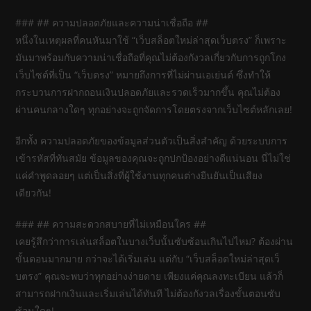
### ## ความปลอดภัยและความน่าเชื่อถือ ##
หนึ่งในเหตุผลที่คนหันมาใช้ “เว็บสล็อตใหม่ล่าสุดเว็บตรง” ก็เพราะ
มันมาพร้อมกับความน่าเชื่อถือที่คุณไม่ต้องกังวลเกี่ยวกับการถูกโกง
เว็บไซต์ที่เป็น “เว็บตรง” หมายถึงการที่ไม่ผ่านเอเย่นต์ ซึ่งทำให้
กระบวนการฝากถอนเงินปลอดภัยและรวดเร็วมากขึ้น คุณไม่ต้อง
ผ่านคนกลางใดๆ ทุกอย่างจะถูกจัดการโดยตรงจากเว็บไซต์หลักเลย!
อีกทั้ง ความปลอดภัยของข้อมูลส่วนตัวเป็นสิ่งสำคัญ ด้วยระบบการ
เข้ารหัสที่ทันสมัย ข้อมูลของคุณจะถูกปกป้องอย่างดีแน่นอน นี่ไม่ใช่
แค่คำพูดลอยๆ แต่เป็นสิ่งที่ผู้ใช้งานทุกคนต่างยืนยันเป็นเสียง
เดียวกัน!
### ## ความสะดวกสบายที่ไม่เหมือนใคร ##
เคยรู้สึกว่าการเล่นสล็อตในบางเว็บนั้นซับซ้อนเกินไปไหม? ต้องผ่าน
ขั้นตอนมากมาย กว่าจะได้เริ่มเล่น แต่กับ “เว็บสล็อตใหม่ล่าสุดเว็
บตรง” คุณจะพบว่าทุกอย่างง่ายดาย เพียงแค่คุณลงทะเบียน แล้วก็
สามารถฝากเงินและเริ่มเล่นได้ทันที ไม่ต้องกังวลเรื่องขั้นตอนซับ
ซ้อนใดๆ!