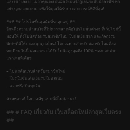
และเข้าใจง่าย ไม่ว่าคุณจะเป็นมือใหม่หรือผู้เล่นระดับมืออาชีพ ทุก
อย่างถูกออกแบบมาเพื่อให้คุณได้รับประสบการณ์ที่ดีที่สุด!
### ## โปรโมชั่นสุดคุ้มที่รอคุณอยู่ ##
อีกหนึ่งความน่าสนใจที่ไม่ควรพลาดคือโปรโมชั่นต่างๆ ที่เว็บไซต์นี้
มอบให้ ทั้งโบนัสต้อนรับสมาชิกใหม่ โบนัสเงินฝาก และกิจกรรม
พิเศษที่มีให้ร่วมสนุกทุกเดือน! โดยเฉพาะสำหรับสมาชิกใหม่ที่ลง
ทะเบียนวันนี้ คุณอาจจะได้รับโบนัสสูงสุดถึง 100% ของยอดฝาก
แรกเลยทีเดียว!
– โบนัสต้อนรับสำหรับสมาชิกใหม่
– โปรโมชั่นเติมเงินรับโบนัสเพิ่ม
– แจกฟรีสปินทุกวัน
ห้ามพลาด! โอกาสดีๆ แบบนี้มีไม่บ่อยนะ!
## # FAQ เกี่ยวกับ เว็บสล็อตใหม่ล่าสุดเว็บตรง
##