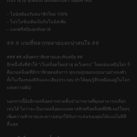
เงินรายวัน ทุกคนจะได้สัมผัสกับความคุ้มค่าที่นี่!
– โบนัสต้อนรับสมาชิกใหม่ 100%
– โปรโมชั่นเติมเงินรับโบนัสเพิ่ม
– แจกฟรีสปินทุกสัปดาห์
## # เกมที่หลากหลายและน่าสนใจ ##
### ## สล็อตกราฟิกสวยและทันสมัย ##
อีกหนึ่งสิ่งที่ทำให้ “เว็บสล็อตใหม่ล่าสุ ดเว็บตรง” โดดเด่นเหนือใคร ก็
คือเกมสล็อตที่มีกราฟิกสุดอลังการ ทุกเกมถูกออกแบบมาอย่างลงตัว
ทั้งในเรื่องของสีสันและเสียงประกอบ ทำให้คุณรู้สึกเหมือนอยู่ในโลก
แห่งความฝัน!
นอกจากนี้ยังมีเกมสล็อตจากค่ายชั้นนำมากมายที่คุณสามารถเลือก
เล่นได้ ไม่ว่าจะเป็นเกมสล็อตแบบคลาสสิกหรือสล็อตที่มีฟีเจอร์ใหม่ๆ
เพิ่มความท้าทายและความสนุกให้กับการเล่นของคุณได้แบบไม่มีที่
สิ้นสุด