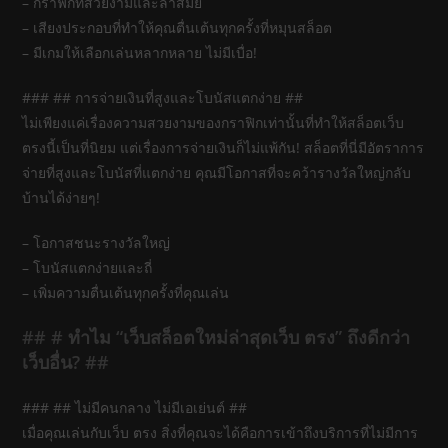
– กราฟิกที่สวยงามและล้ำสมัย
– เสียงประกอบที่ทำให้คุณตื่นเต้นทุกครั้งที่หมุนสล็อต
– มีเกมให้เลือกเล่นหลากหลาย ไม่มีเบื่อ!
### ## การจ่ายเงินที่สูงและโบนัสแตกง่าย ##
ไม่เพียงแค่เรื่องความสวยงามของกราฟิกเท่านั้นที่ทำให้สล็อตเว็บ
ตรงนี้เป็นที่นิยม แต่เรื่องการจ่ายเงินก็ไม่แพ้กัน! สล็อตที่นี่มีอัตราการ
จ่ายที่สูงและโบนัสที่แตกง่าย คุณมีโอกาสที่จะคว้ารางวัลใหญ่กลับ
บ้านได้ง่ายๆ!
– โอกาสชนะรางวัลใหญ่
– โบนัสแตกง่ายและถี่
– เพิ่มความตื่นเต้นทุกครั้งที่คุณเล่น
## # ทำไม “เว็บสล็อตใหม่ล่าสุดเว็บ ตรง” ถึงดีกว่า
เว็บอื่น? ##
### ## ไม่มีคนกลาง ไม่มีเอเย่นต์ ##
เมื่อคุณเล่นกับเว็บ ตรง สิ่งที่คุณจะได้คือการเข้าถึงบริการที่ไม่มีการ