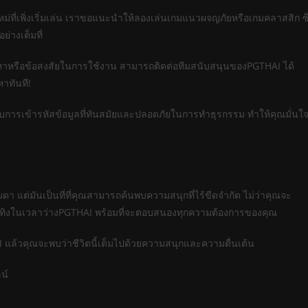
ม่ที่เพิ่งเริ่มเล่น เราขอแนะนำให้ลองเล่นเกมแนวผจญภัยหรือเกมคลาสสิก ซึ
่างเต็มที่
หรือข้อสงสัยในการใช้งาน สามารถติดต่อทีมสนับสนุนของPGTHAI ได้
าทันที!
การเข้ารหัสข้อมูลที่ทันสมัยและปลอดภัยในการทำธุรกรรม ทำให้คุณมั่นใ
 แต่มันเป็นที่ที่คุณสามารถค้นพบความสนุกที่ไร้ขีดจำกัด ไม่ว่าคุณจะ
เทิงในเวลาว่างPGTHAI พร้อมที่จะตอบสนองทุกความต้องการของคุณ
I แล้วคุณจะพบว่าชีวิตนี้เต็มไปด้วยความสนุกและความตื่นเต้น
น์