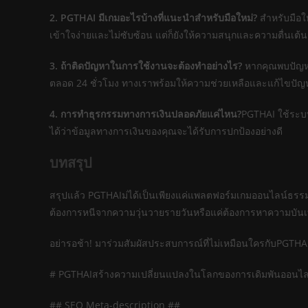
2. PGTHAI มีเกมอะไรบ้างที่แนะนำสำหรับมือใหม่?
สำหรับมือให
เข้าใจง่ายและไม่ซับซ้อน แต่ก็ยังให้ความสนุกและความตื่นเต้นอย
3. ถ้าติดปัญหาในการใช้งานจะต้องทำอย่างไร?
หากคุณพบปัญหา
ตลอด 24 ชั่วโมง ทางเราพร้อมให้ความช่วยเหลือและแก้ไขปัญห
4. การทำธุรกรรมทางการเงินปลอดภัยแค่ไหน?
PGTHAI ใช้ระบบ
ได้ว่าข้อมูลทางการเงินของคุณจะได้รับการปกป้องอย่างดี
บทสรุป
สรุปแล้ว PGTHAIม่ได้เป็นเพียงแค่แพลตฟอร์มเกมออนไลน์ธรรมดา
ต้องการหนีจากความวุ่นวายรายวันหรือแค่ต้องการหาความบัน
อย่ารอช้า! มาร่วมสัมผัสประสบการณ์ที่ไม่เหมือนใครกับPGTHA
# PGTHAIสร้างความเปลี่ยนแปลงในโลกของการเดิมพันออนไล
## SEO Meta-description ##