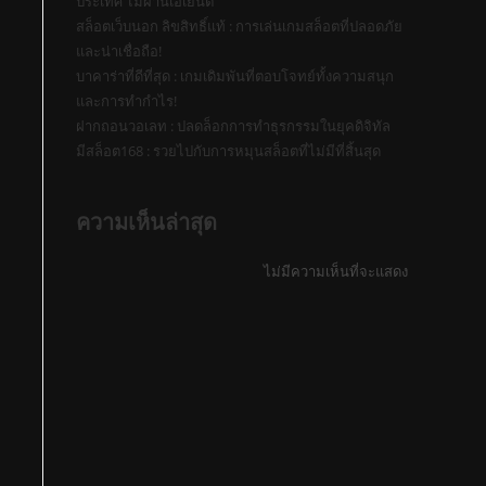
ประเทศ ไม่ผ่านเอเย่นต์”
สล็อตเว็บนอก ลิขสิทธิ์แท้ : การเล่นเกมสล็อตที่ปลอดภัย
และน่าเชื่อถือ!
บาคาร่าที่ดีที่สุด : เกมเดิมพันที่ตอบโจทย์ทั้งความสนุก
และการทำกำไร!
ฝากถอนวอเลท : ปลดล็อกการทำธุรกรรมในยุคดิจิทัล
มีสล็อต168 : รวยไปกับการหมุนสล็อตที่ไม่มีที่สิ้นสุด
ความเห็นล่าสุด
ไม่มีความเห็นที่จะแสดง