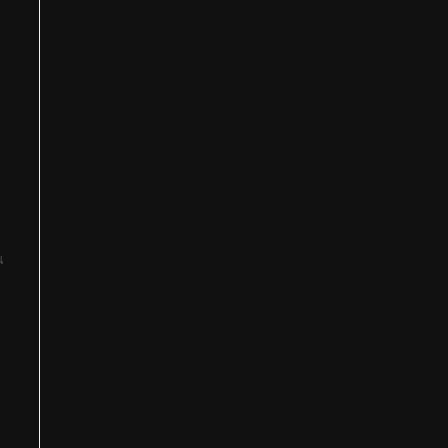
น
น
ะ