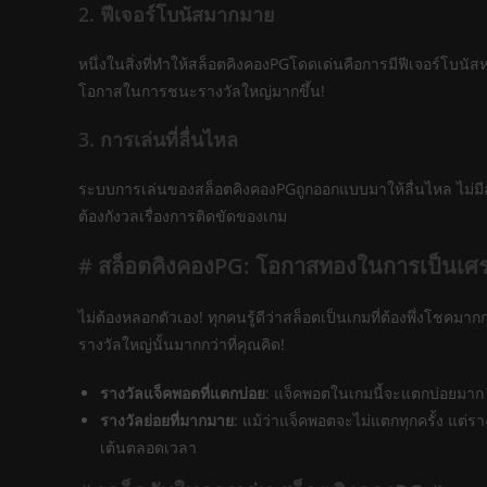
2.
ฟีเจอร์โบนัสมากมาย
หนึ่งในสิ่งที่ทำให้สล็อตคิงคองPGโดดเด่นคือการมีฟีเจอร์โบนั
โอกาสในการชนะรางวัลใหญ่มากขึ้น!
3.
การเล่นที่ลื่นไหล
ระบบการเล่นของสล็อตคิงคองPGถูกออกแบบมาให้ลื่นไหล ไม่มีสะ
ต้องกังวลเรื่องการติดขัดของเกม
# สล็อตคิงคองPG: โอกาสทองในการเป็นเศร
ไม่ต้องหลอกตัวเอง! ทุกคนรู้ดีว่าสล็อตเป็นเกมที่ต้องพึ่งโชคมา
รางวัลใหญ่นั้นมากกว่าที่คุณคิด!
รางวัลแจ็คพอตที่แตกบ่อย
: แจ็คพอตในเกมนี้จะแตกบ่อยมาก ทำ
รางวัลย่อยที่มากมาย
: แม้ว่าแจ็คพอตจะไม่แตกทุกครั้ง แต่ราง
เต้นตลอดเวลา