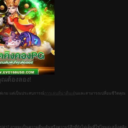
คุณต้องลอง!
ค่เกม แต่เป็นประสบการณ์
การเล่นที่น่าตื่นเต้
นและสามารถเปลี่ยนชีวิตคุณ
? อาจจะเป็นความตื่นเต้นหรือความรู้สึกที่ยังไม่เต็มที่ใช่ไหมล่ะสล็อตคิง