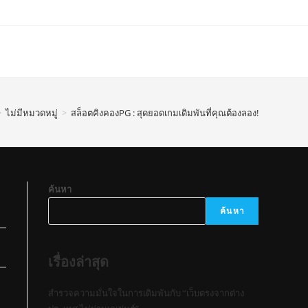
>
ไม่มีหมวดหมู่
>
สล็อตคิงคองPG : สุดยอดเกมเดิมพันที่คุณต้องลอง!
ค้นหา
ค้นหา
เรื่องล่าสุด
สำรวจความมั่นใจในการเดิมพันกับ “เว็บตรงจากต่าง