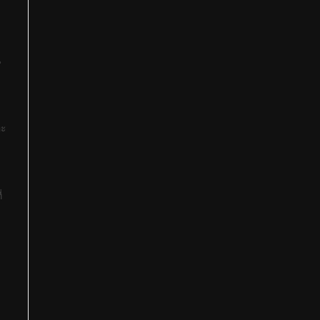
น
อะ
่