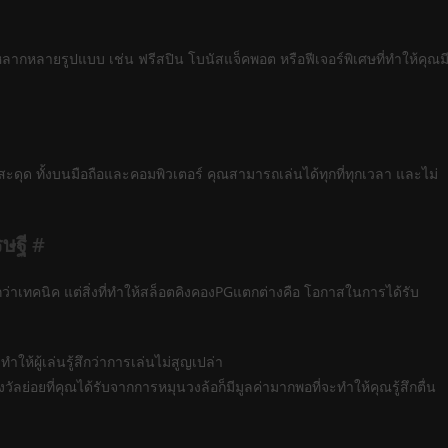
สหลากหลายรูปแบบ เช่น ฟรีสปิน โบนัสแจ็คพอต หรือฟีเจอร์พิเศษที่ทำให้คุณม
ดุด ทั้งบนมือถือและคอมพิวเตอร์ คุณสามารถเล่นได้ทุกที่ทุกเวลา และไม่
ษฐี #
กกว่าเทคนิค แต่สิ่งที่ทำให้สล็อตคิงคองPGแตกต่างคือ โอกาสในการได้รับ
ให้ผู้เล่นรู้สึกว่าการเล่นไม่สูญเปล่า
วัลย่อยที่คุณได้รับจากการหมุนวงล้อก็มีมูลค่ามากพอที่จะทำให้คุณรู้สึกตื่น