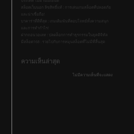
ประเทศ ไม่ผ่านเอเย่นต์”
สล็อตเว็บนอก ลิขสิทธิ์แท้ : การเล่นเกมสล็อตที่ปลอดภัย
และน่าเชื่อถือ!
บาคาร่าที่ดีที่สุด : เกมเดิมพันที่ตอบโจทย์ทั้งความสนุก
และการทำกำไร!
ฝากถอนวอเลท : ปลดล็อกการทำธุรกรรมในยุคดิจิทัล
มีสล็อต168 : รวยไปกับการหมุนสล็อตที่ไม่มีที่สิ้นสุด
ความเห็นล่าสุด
ไม่มีความเห็นที่จะแสดง