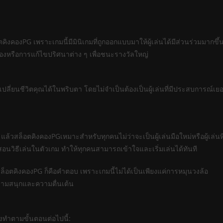
อตคิงคองPG เพราะเกมนี้มีมินิเกมที่ถูกออกแบบมาให้ผู้เล่นได้มีส่วนร่วมมากขึ้
ิงคองหรือการแก้ไขปริศนาต่าง ๆ เพื่อชนะรางวัลใหญ่
ลี่ยนชีวิตคุณได้ในพริบตา โดยไม่จำเป็นต้องเป็นผู้เล่นที่มีประสบการณ์เย
ล้วสล็อตคิงคองPGเหมาะสำหรับทุกคนไม่ว่าจะเป็นผู้เล่นมือใหม่หรือผู้เล่นที
อนวิธีเล่นในตัวเกม ทำให้ทุกคนสามารถเข้าใจและเริ่มเล่นได้ทันที
สล็อตคิงคองPG ก็คือคำตอบ เพราะเกมนี้ไม่ได้เป็นเพียงแค่การหมุนวงล้อ
งความสนุกและความตื่นเต้น
งทำตามขั้นตอนต่อไปนี้: