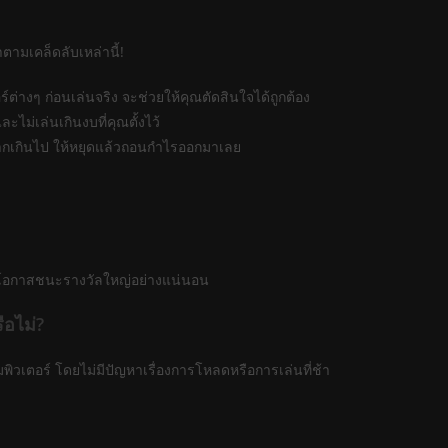
มเคล็ดลับเหล่านี้!
่างๆ ก่อนเล่นจริง จะช่วยให้คุณตัดสินใจได้ถูกต้อง
ะไม่เล่นเกินงบที่คุณตั้งไว้
มากเกินไป ให้หยุดแล้วถอนกำไรออกมาเลย
มีโอกาสชนะรางวัลใหญ่อย่างแน่นอน
ือไม่?
ิวเตอร์ โดยไม่มีปัญหาเรื่องการโหลดหรือการเล่นที่ช้า