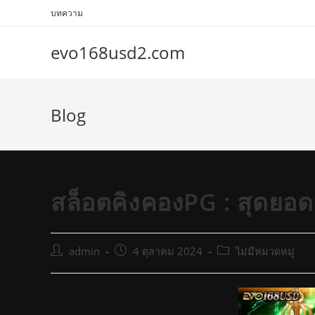
Skip
บทความ
to
content
evo168usd2.com
Blog
สล็อตคิงคองPG : สุดยอดเ
Post
Post
Post
admin
4 ตุลาคม 2024
ไม่มีหมวดหมู่
author:
published:
category: