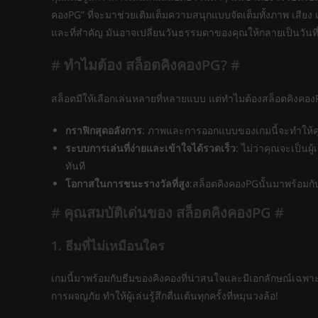
คองPG” ที่จะมาช่วยเติมเต็มความสนุกแบบจัดเต็มทั้งภาพ เสียง แ
และที่สำคัญ มันอาจเปลี่ยนวันธรรมดาของคุณให้กลายเป็นวันที่โ
# ทำไมต้อง สล็อตคิงคองPG? #
สล็อตมีให้เลือกเล่นหลายที่หลายแบบ แต่ทำไมต้องสล็อตคิงคองPG
กราฟิกสุดอลังการ
: ภาพและการออกแบบของเกมนี้จะทำให้คุณร
ระบบการเล่นที่ง่ายและเข้าใจได้รวดเร็ว
: ไม่ว่าคุณจะเป็นผ
ทันที
โอกาสในการชนะรางวัลที่สูง
:สล็อตคิงคองPGนั้นมาพร้อมก
# คุณสมบัติเด่นของ สล็อตคิงคองPG #
1.
ธีมที่ไม่เหมือนใคร
เกมนี้มาพร้อมกับธีมของคิงคองที่น่าสนใจและมีเอกลักษณ์เฉพาะต
การผจญภัย ทำให้ผู้เล่นรู้สึกตื่นเต้นทุกครั้งที่หมุนวงล้อ!