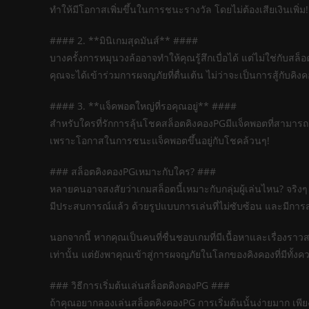
ทำให้มีโอกาสเพิ่มขึ้นในการชนะรางวัล โดยไม่ต้องเสียเงินเพิ่ม!
#### 2. **มินิเกมสุดมันส์** ####
บางครั้งการหมุนวงล้ออาจทำให้คุณรู้สึกเบื่อได้ แต่ไม่ใช่กับสล็
คุณจะได้เข้าร่วมการผจญภัยที่ตื่นเต้น ไม่ว่าจะเป็นการสู้กับค
#### 3. **แจ็คพอตใหญ่ที่รอคุณอยู่** ####
สำหรับใครที่รักการลุ้นโชคสล็อตคิงคองPGมีแจ็คพอตที่สามารถเป
เพราะโอกาสในการชนะแจ็คพอตขึ้นอยู่กับโชคล้วนๆ!
### สล็อตคิงคองPGเหมาะกับใคร? ###
หลายคนอาจสงสัยว่าเกมสล็อตนี้เหมาะกับกลุ่มผู้เล่นไหน? จริงๆ แ
มีประสบการณ์แล้ว ด้วยรูปแบบการเล่นที่ไม่ซับซ้อน และมีการส
นอกจากนี้ หากคุณเป็นคนที่ชื่นชอบเกมที่มีเนื้อหาและเรื่องราว
เท่านั้น แต่ยังพาคุณเข้าสู่การผจญภัยในโลกของคิงคองที่มีทั้
### วิธีการเริ่มต้นเล่นสล็อตคิงคองPG ###
ถ้าคุณอยากลองเล่นสล็อตคิงคองPG การเริ่มต้นนั้นง่ายมาก เพีย