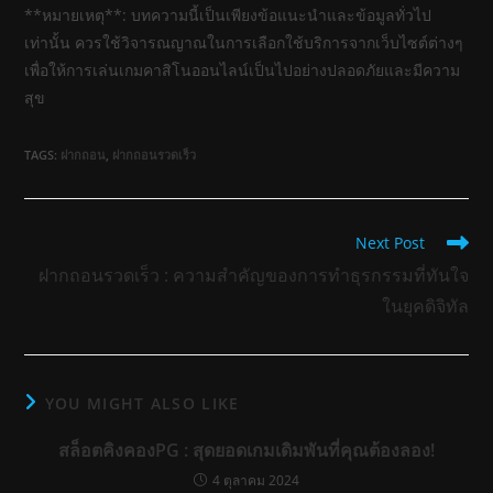
**หมายเหตุ**: บทความนี้เป็นเพียงข้อแนะนำและข้อมูลทั่วไป
เท่านั้น ควรใช้วิจารณญาณในการเลือกใช้บริการจากเว็บไซต์ต่างๆ
เพื่อให้การเล่นเกมคาสิโนออนไลน์เป็นไปอย่างปลอดภัยและมีความ
สุข
TAGS:
ฝากถอน
,
ฝากถอนรวดเร็ว
Read
Next Post
more
ฝากถอนรวดเร็ว : ความสำคัญของการทำธุรกรรมที่ทันใจ
articles
ในยุคดิจิทัล
YOU MIGHT ALSO LIKE
สล็อตคิงคองPG : สุดยอดเกมเดิมพันที่คุณต้องลอง!
4 ตุลาคม 2024