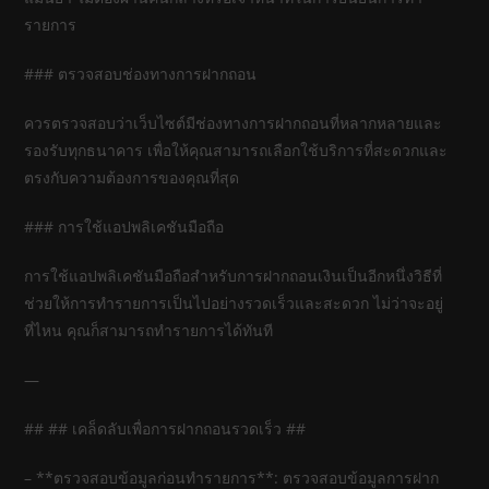
รายการ
### ตรวจสอบช่องทางการฝากถอน
ควรตรวจสอบว่าเว็บไซต์มีช่องทางการฝากถอนที่หลากหลายและ
รองรับทุกธนาคาร เพื่อให้คุณสามารถเลือกใช้บริการที่สะดวกและ
ตรงกับความต้องการของคุณที่สุด
### การใช้แอปพลิเคชันมือถือ
การใช้แอปพลิเคชันมือถือสำหรับการฝากถอนเงินเป็นอีกหนึ่งวิธีที่
ช่วยให้การทำรายการเป็นไปอย่างรวดเร็วและสะดวก ไม่ว่าจะอยู่
ที่ไหน คุณก็สามารถทำรายการได้ทันที
—
## ## เคล็ดลับเพื่อการฝากถอนรวดเร็ว ##
– **ตรวจสอบข้อมูลก่อนทำรายการ**: ตรวจสอบข้อมูลการฝาก