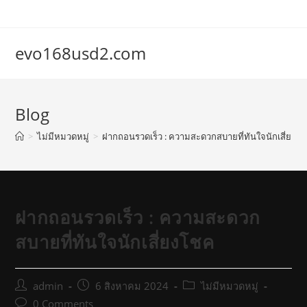
Skip
to
content
evo168usd2.com
Blog
>
ไม่มีหมวดหมู่
>
ฝากถอนรวดเร็ว : ความสะดวกสบายที่ทันใจนักเสี่ยงโ
ฝากถอนรวดเร็ว : ความสะดวก
สบายที่ทันใจนักเสี่ยงโชค
Post
Post
Post
admin
6 สิงหาคม 2024
ไม่มีหมวดหมู่
author:
published:
category:
Post
0 Comments