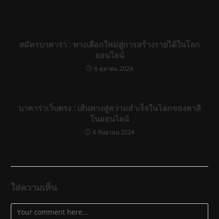
สมัครบาคาร่า : ทางเลือกใหม่สู่การสร้างรายได้ในโลก
ออนไลน์
6 ตุลาคม 2024
บาคาร่าเว็บตรง : เส้นทางสู่ความสำเร็จในโลกของคาสิ
โนออนไลน์
6 กันยายน 2024
ใส่ความเห็น
Comment