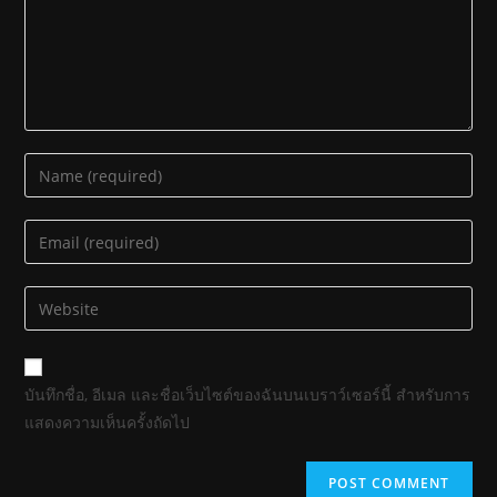
Enter
your
name
Enter
or
your
username
email
Enter
to
address
your
comment
to
website
comment
URL
บันทึกชื่อ, อีเมล และชื่อเว็บไซต์ของฉันบนเบราว์เซอร์นี้ สำหรับการ
(optional)
แสดงความเห็นครั้งถัดไป