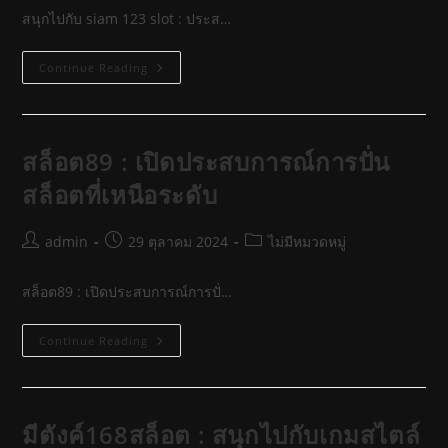
สนุกไปกับ siam 123 slot : ประส…
สนุก
Continue Reading
ไป
กับ
Siam
123
Slot
:
สล็อต89 : เปิดประสบการณ์การปั่น
ประสบการณ์
สล็อต
สล็อตที่เหนือระดับ
ที่
คุณ
ห้าม
พลาด!
Post
Post
Post
admin
29 ตุลาคม 2024
ไม่มีหมวดหมู่
author:
published:
category:
สล็อต89 : เปิดประสบการณ์การปั่…
สล็อต89
Continue Reading
:
เปิด
ประสบการณ์
การ
ปั่น
สล็อต
มีตังค์168สล็อต : สนุกไปกับเกมสไตล์
ที่