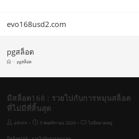
Skip
to
content
evo168usd2.com
pgสล็อต
>
pgสล็อต
มีสล็อต168 : รวยไปกับการหมุนสล็อต
ที่ไม่มีที่สิ้นสุด
Post
Post
Post
admin
3 พฤศจิกายน 2024
ไม่มีหมวดหมู่
author:
published:
category:
มีสล็อต168 : รวยไปกับการหมุนสล…