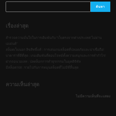
ค้นหา
เรื่องล่าสุด
สำรวจความมั่นใจในการเดิมพันกับ “เว็บตรงจากต่างประเทศ ไม่ผ่าน
เอเย่นต์”
สล็อตเว็บนอก ลิขสิทธิ์แท้ : การเล่นเกมสล็อตที่ปลอดภัยและน่าเชื่อถือ!
บาคาร่าที่ดีที่สุด : เกมเดิมพันที่ตอบโจทย์ทั้งความสนุกและการทำกำไร!
ฝากถอนวอเลท : ปลดล็อกการทำธุรกรรมในยุคดิจิทัล
มีสล็อต168 : รวยไปกับการหมุนสล็อตที่ไม่มีที่สิ้นสุด
ความเห็นล่าสุด
ไม่มีความเห็นที่จะแสดง