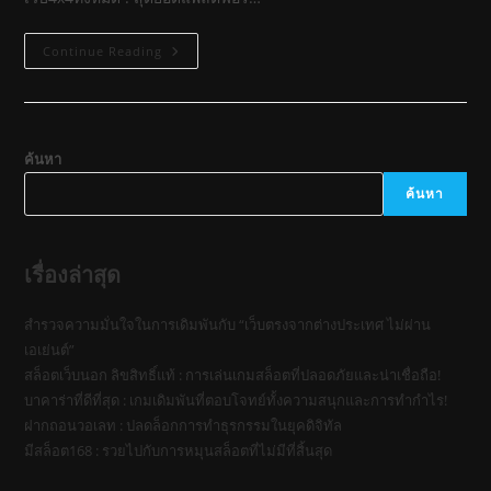
เว็บ4×4ทั้งหมด
Continue Reading
:
สุด
ยอด
แพลตฟอร์ม
สำหรับ
คน
รัก
ค้นหา
การ
ขับขี่
ค้นหา
เรื่องล่าสุด
สำรวจความมั่นใจในการเดิมพันกับ “เว็บตรงจากต่างประเทศ ไม่ผ่าน
เอเย่นต์”
สล็อตเว็บนอก ลิขสิทธิ์แท้ : การเล่นเกมสล็อตที่ปลอดภัยและน่าเชื่อถือ!
บาคาร่าที่ดีที่สุด : เกมเดิมพันที่ตอบโจทย์ทั้งความสนุกและการทำกำไร!
ฝากถอนวอเลท : ปลดล็อกการทำธุรกรรมในยุคดิจิทัล
มีสล็อต168 : รวยไปกับการหมุนสล็อตที่ไม่มีที่สิ้นสุด