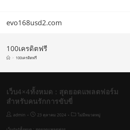
Skip
to
content
evo168usd2.com
100เครดิตฟรี
>
100เครดิตฟรี
เว็บ4×4ทั้งหมด : สุดยอดแพลตฟอร์ม
สำหรับคนรักการขับขี่
Post
Post
Post
admin
23 ตุลาคม 2024
ไม่มีหมวดหมู่
author:
published:
category:
เว็บ4x4ทั้งหมด : สุดยอดแพลตฟอร…