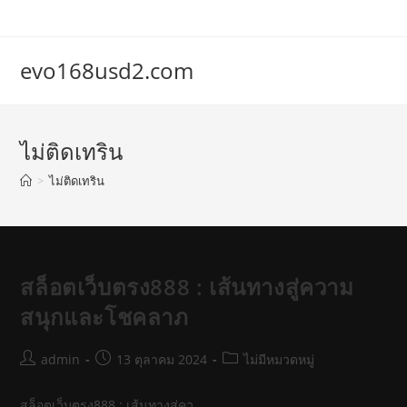
Skip
to
content
evo168usd2.com
ไม่ติดเทริน
>
ไม่ติดเทริน
สล็อตเว็บตรง888 : เส้นทางสู่ความ
สนุกและโชคลาภ
Post
Post
Post
admin
13 ตุลาคม 2024
ไม่มีหมวดหมู่
author:
published:
category:
สล็อตเว็บตรง888 : เส้นทางสู่คว…