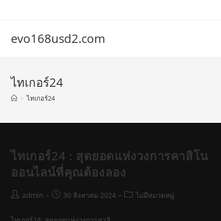
Skip
to
content
evo168usd2.com
ไทเกอร์24
>
ไทเกอร์24
ไทเกอร์24 : สุดยอดแห่งวงการคาสิโน
ออนไลน์ที่คุณต้องลอง
Post
Post
Post
admin
30 สิงหาคม 2024
ไม่มีหมวดหมู่
author:
published:
category:
ไทเกอร์24: สุดยอดแห่งวงการคาสิ…