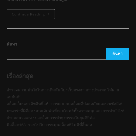
ไท
Continue Reading
เกอร์101
:
เจาะ
ลึก
ความ
ลับ
สู่
ค้นหา
ความ
สำเร็จ
ค้นหา
ใน
โลก
แห่ง
เกม
ออนไลน์
เรื่องล่าสุด
สำรวจความมั่นใจในการเดิมพันกับ “เว็บตรงจากต่างประเทศ ไม่ผ่าน
เอเย่นต์”
สล็อตเว็บนอก ลิขสิทธิ์แท้ : การเล่นเกมสล็อตที่ปลอดภัยและน่าเชื่อถือ!
บาคาร่าที่ดีที่สุด : เกมเดิมพันที่ตอบโจทย์ทั้งความสนุกและการทำกำไร!
ฝากถอนวอเลท : ปลดล็อกการทำธุรกรรมในยุคดิจิทัล
มีสล็อต168 : รวยไปกับการหมุนสล็อตที่ไม่มีที่สิ้นสุด