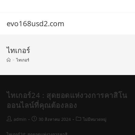
Skip
to
content
evo168usd2.com
ไทเกอร์
>
ไทเกอร์
ไทเกอร์24 : สุดยอดแห่งวงการคาสิโน
ออนไลน์ที่คุณต้องลอง
Post
Post
Post
admin
30 สิงหาคม 2024
ไม่มีหมวดหมู่
author:
published:
category:
ไทเกอร์24: สุดยอดแห่งวงการคาสิ…