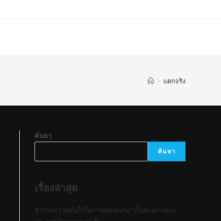
>
แตกจริง
ค้นหา
ค้นหา
เรื่องล่าสุด
สำรวจความมั่นใจในการเดิมพันกับ “เว็บตรงจากต่าง