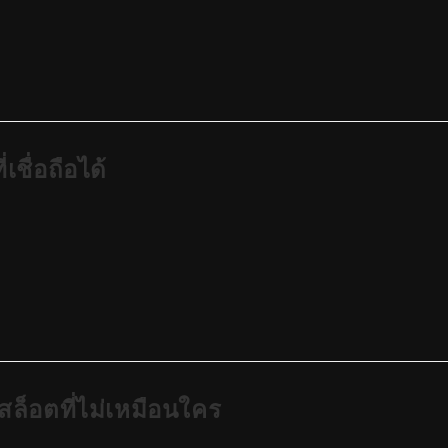
ชื่อถือได้
ล็อตที่ไม่เหมือนใคร