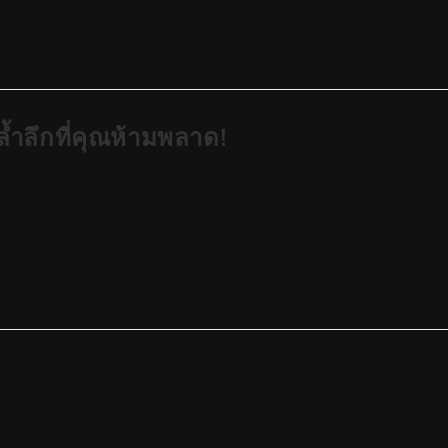
ล้ำลึกที่คุณห้ามพลาด!