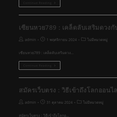
เว็บ
Continue Reading
ตรง
จาก
ต่าง
ประเทศ
:
สัมผัส
เซียนหวย789 : เคล็ดลับเสริมดวงกับ
ประสบการณ์
การ
พนัน
Post
Post
ระดับ
Post
admin
1 พฤศจิกายน 2024
ไม่มีหมวดหมู่
โลก
author:
published:
category:
เซียนหวย789 : เคล็ดลับเสริมดวง…
เซียน
Continue Reading
หวย789
:
เคล็ด
ลับ
เสริม
ดวง
สมัครเว็บตรง : วิธีเข้าถึงโลกออน
กับ
การ
ทำนาย
Post
Post
เลข
Post
admin
31 ตุลาคม 2024
ไม่มีหมวดหมู่
เด็ด
author:
published:
category:
ที่
คุณ
สมัครเว็บตรง : วิธีเข้าถึงโลกอ…
ต้อง