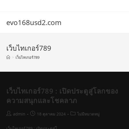
Skip
to
content
evo168usd2.com
เว็บไทเกอร์789
>
เว็บไทเกอร์789
เว็บไทเกอร์789 : เปิดประตูสู่โลกของ
ความสนุกและโชคลาภ
Post
Post
Post
admin
18 ตุลาคม 2024
ไม่มีหมวดหมู่
author:
published:
category:
เว็บไทเกอร์789 : เปิดประตูสู่โ…