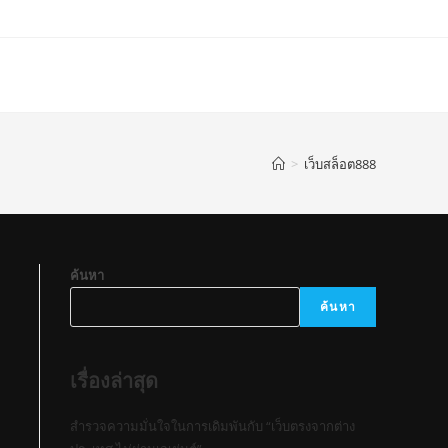
>
เว็บสล็อต888
ค้นหา
ค้นหา
เรื่องล่าสุด
สำรวจความมั่นใจในการเดิมพันกับ “เว็บตรงจากต่าง