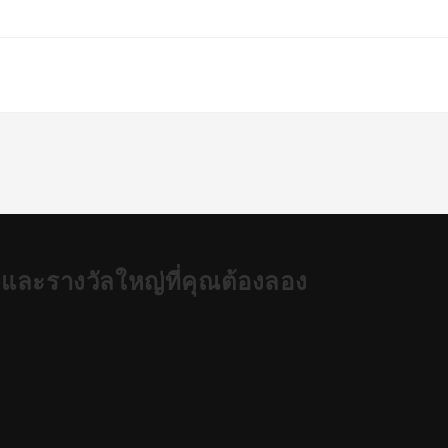
และรางวัลใหญ่ที่คุณต้องลอง