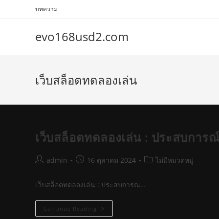
Skip
บทความ
to
content
evo168usd2.com
เว็บสล็อตทดลองเล่น
เว็บสล็อตทดลองเล่น : ประสบการณ
Post
Post
Post
admin
16 ตุลาคม 2024
ไม่มีหมวดหมู่
author:
published:
category:
เว็บสล็อตทดลองเล่น : ประสบการณ…
เว็บ
Continue Reading
สล็อต