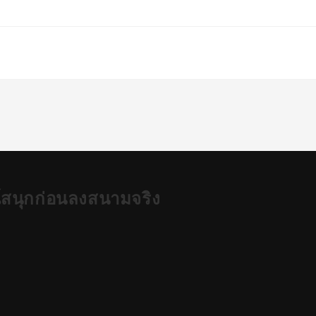
์สนุกก่อนลงสนามจริง