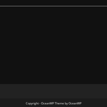
Copyright - OceanWP Theme by OceanWP