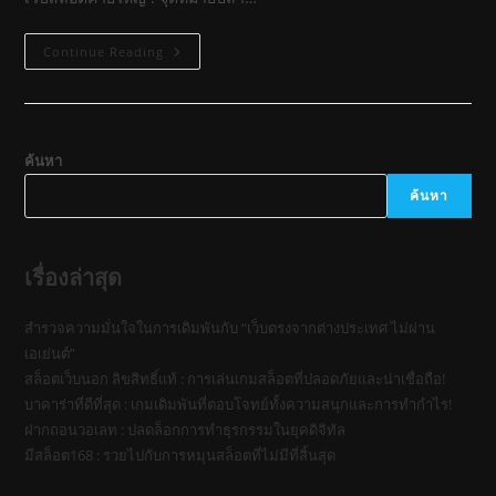
เว็บ
Continue Reading
สล็อต
ค่าย
ใหญ่
:
จุด
หมาย
ปลาย
ค้นหา
ทาง
ที่
ค้นหา
ทุก
คน
ต้อง
ลอง
เรื่องล่าสุด
สำรวจความมั่นใจในการเดิมพันกับ “เว็บตรงจากต่างประเทศ ไม่ผ่าน
เอเย่นต์”
สล็อตเว็บนอก ลิขสิทธิ์แท้ : การเล่นเกมสล็อตที่ปลอดภัยและน่าเชื่อถือ!
บาคาร่าที่ดีที่สุด : เกมเดิมพันที่ตอบโจทย์ทั้งความสนุกและการทำกำไร!
ฝากถอนวอเลท : ปลดล็อกการทำธุรกรรมในยุคดิจิทัล
มีสล็อต168 : รวยไปกับการหมุนสล็อตที่ไม่มีที่สิ้นสุด