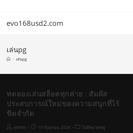
Skip
to
content
evo168usd2.com
เล่นpg
>
เล่นpg
ทดลองเล่นสล็อตทุกค่าย : สัมผัส
ประสบการณ์ใหม่ของความสนุกที่ไร้
ขีดจำกัด
Post
Post
Post
admin
19 กันยายน 2024
ไม่มีหมวดหมู่