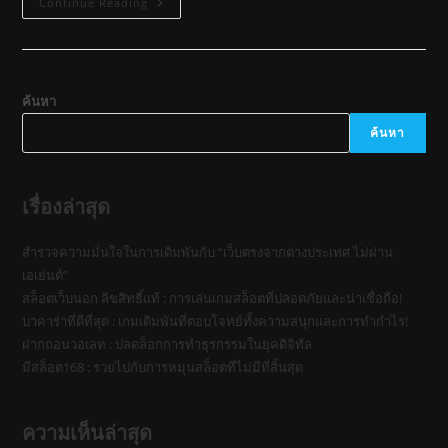
ทดลอง
Continue Reading
เล่น
PG
:
การ
เดิน
ทาง
สู่
ค้นหา
โลก
แห่ง
ค้นหา
ความ
สนุก
สุด
พิเศษ
เรื่องล่าสุด
สำรวจความมั่นใจในการเดิมพันกับ “เว็บตรงจากต่างประเทศ ไม่ผ่าน
เอเย่นต์”
สล็อตเว็บนอก ลิขสิทธิ์แท้ : การเล่นเกมสล็อตที่ปลอดภัยและน่าเชื่อถือ!
บาคาร่าที่ดีที่สุด : เกมเดิมพันที่ตอบโจทย์ทั้งความสนุกและการทำกำไร!
ฝากถอนวอเลท : ปลดล็อกการทำธุรกรรมในยุคดิจิทัล
มีสล็อต168 : รวยไปกับการหมุนสล็อตที่ไม่มีที่สิ้นสุด
ความเห็นล่าสุด