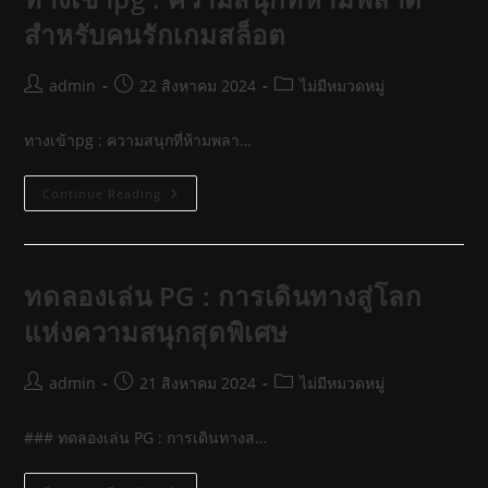
ความ
บันเทิง
สำหรับคนรักเกมสล็อต
ที่
ไม่
ต้อง
ลงทุน
Post
Post
Post
admin
22 สิงหาคม 2024
ไม่มีหมวดหมู่
author:
published:
category:
ทางเข้าpg : ความสนุกที่ห้ามพลา…
ทาง
Continue Reading
เข้าpg
:
ความ
สนุก
ที่
ห้าม
ทดลองเล่น PG : การเดินทางสู่โลก
พลาด
สำหรับ
แห่งความสนุกสุดพิเศษ
คน
รัก
เกม
สล็อต
Post
Post
Post
admin
21 สิงหาคม 2024
ไม่มีหมวดหมู่
author:
published:
category:
### ทดลองเล่น PG : การเดินทางส…