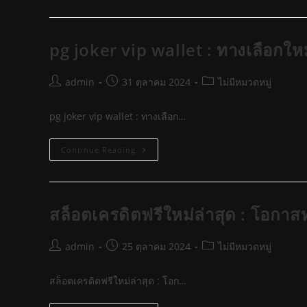
เวลา
สุด
ปัง
กับ
เวลา
pg joker vip wallet : ทางเลือกให
สล็อต
แตก
เคล็ด
Post
Post
ลับ
Post
admin
31 ตุลาคม 2024
ไม่มีหมวดหมู่
ที่
author:
published:
category:
จะ
พา
pg joker vip wallet : ทางเลือก…
คุณ
สู่
ชัยชนะ
Pg
Continue Reading
Joker
Vip
Wallet
:
ทาง
เลือก
สล็อตเครดิตฟรีใหม่ล่าสุด : โอกาส
ใหม่
สำหรับ
นัก
Post
Post
พนัน
Post
admin
25 ตุลาคม 2024
ไม่มีหมวดหมู่
ออนไลน์
author:
published:
category:
สล็อตเครดิตฟรีใหม่ล่าสุด : โอก…