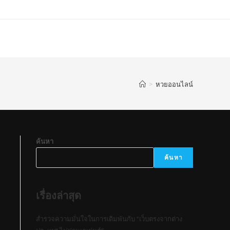
>
หวยออนไลน์
ค้นหา
ค้นหา
เรื่องล่าสุด
สำรวจความมั่นใจในการเดิมพันกับ “เว็บตรงจากต่าง