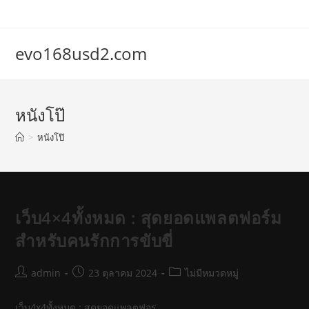
Skip
to
content
evo168usd2.com
หนังโป๊
>
หนังโป๊
เว็บ4×4ทั้งหมด : สุดยอดแพลตฟอร์ม
สำหรับคนรักการขับขี่
Post
Post
Post
admin
23 ตุลาคม 2024
ไม่มีหมวดหมู่
author:
published:
category:
เว็บ4x4ทั้งหมด : สุดยอดแพลตฟอร…