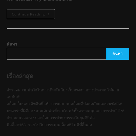
เว็บ4×4ทั้งหมด
Continue Reading
:
สุด
ยอด
แพลตฟอร์ม
สำหรับ
คน
รัก
ค้นหา
การ
ขับขี่
ค้นหา
เรื่องล่าสุด
สำรวจความมั่นใจในการเดิมพันกับ “เว็บตรงจากต่างประเทศ ไม่ผ่าน
เอเย่นต์”
สล็อตเว็บนอก ลิขสิทธิ์แท้ : การเล่นเกมสล็อตที่ปลอดภัยและน่าเชื่อถือ!
บาคาร่าที่ดีที่สุด : เกมเดิมพันที่ตอบโจทย์ทั้งความสนุกและการทำกำไร!
ฝากถอนวอเลท : ปลดล็อกการทำธุรกรรมในยุคดิจิทัล
มีสล็อต168 : รวยไปกับการหมุนสล็อตที่ไม่มีที่สิ้นสุด