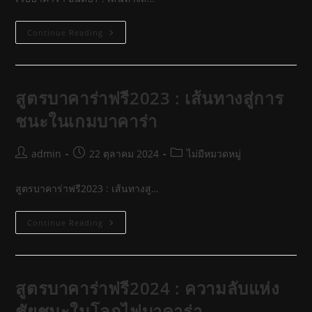
เว็บ
Continue Reading
บา
คา
ร่า
อันดับ1
:
เส้น
สูตรบาคาร่าฟรี2023 : เส้นทางสู่การ
ทาง
สู่
ชนะในเกมบาคาร่า
การ
ชนะ
ที่
มั่นคง
Post
Post
Post
admin
22 ตุลาคม 2024
ไม่มีหมวดหมู่
author:
published:
category:
สูตรบาคาร่าฟรี2023 : เส้นทางสู…
สูตร
Continue Reading
บา
คา
ร่า
ฟรี2023
:
เส้น
สูตรบาคาร่าฟรี2024 : ความลับแห่ง
ทาง
สู่
ชัยชนะในโลกไพ่บาคาร่า
การ