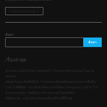
สล็อต
Continue Reading
สี
เขียว
:
เกม
สล็อต
ที่
จะ
ค้นหา
เปลี่ยน
วิธี
ค้นหา
คิด
ของ
คุณ
ให้
สนุก
เรื่องล่าสุด
สุด
มันส์!
สำรวจความมั่นใจในการเดิมพันกับ “เว็บตรงจากต่างประเทศ ไม่ผ่าน
เอเย่นต์”
สล็อตเว็บนอก ลิขสิทธิ์แท้ : การเล่นเกมสล็อตที่ปลอดภัยและน่าเชื่อถือ!
บาคาร่าที่ดีที่สุด : เกมเดิมพันที่ตอบโจทย์ทั้งความสนุกและการทำกำไร!
ฝากถอนวอเลท : ปลดล็อกการทำธุรกรรมในยุคดิจิทัล
มีสล็อต168 : รวยไปกับการหมุนสล็อตที่ไม่มีที่สิ้นสุด