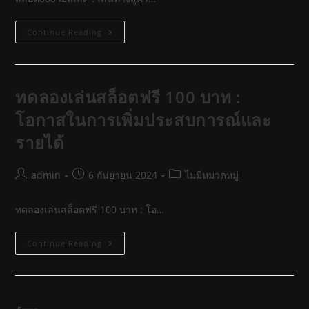
สล็อต888วอลเล็ต
Continue Reading
:
เส้น
ทาง
สู่
ความ
สนุก
ทดลองเล่นสล็อตฟรี 100 บาท :
และ
โชค
โอกาสในการเพิ่มประสบการณ์และ
ลาภ
รายได้
Post
Post
Post
admin
6 กันยายน 2024
ไม่มีหมวดหมู่
author:
published:
category:
ทดลองเล่นสล็อตฟรี 100 บาท : โอ…
ทดลอง
Continue Reading
เล่น
สล็อต
ฟรี
100
บาท
: