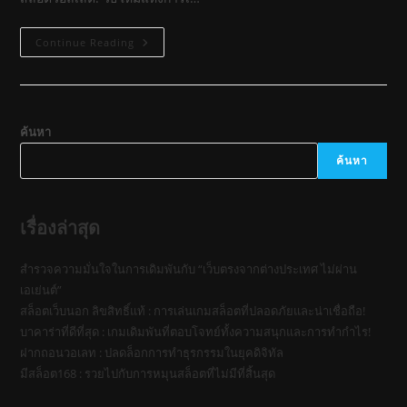
สล็อต
Continue Reading
วอลเล็ต
:
วิธี
ใหม่
แห่ง
การ
เล่น
ค้นหา
สล็อต
ที่
ค้นหา
ง่าย
และ
ปลอดภัย
ใน
ยุค
เรื่องล่าสุด
ดิจิทัล
สำรวจความมั่นใจในการเดิมพันกับ “เว็บตรงจากต่างประเทศ ไม่ผ่าน
เอเย่นต์”
สล็อตเว็บนอก ลิขสิทธิ์แท้ : การเล่นเกมสล็อตที่ปลอดภัยและน่าเชื่อถือ!
บาคาร่าที่ดีที่สุด : เกมเดิมพันที่ตอบโจทย์ทั้งความสนุกและการทำกำไร!
ฝากถอนวอเลท : ปลดล็อกการทำธุรกรรมในยุคดิจิทัล
มีสล็อต168 : รวยไปกับการหมุนสล็อตที่ไม่มีที่สิ้นสุด