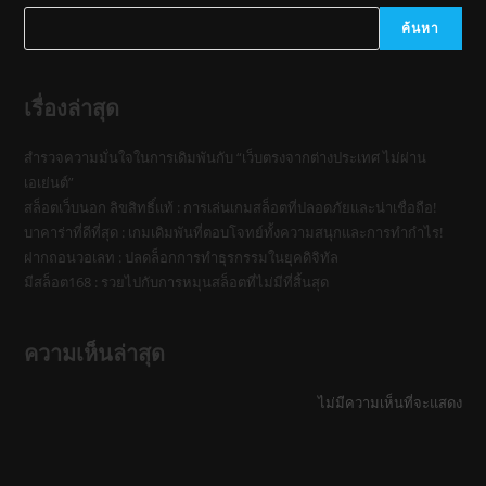
ค้นหา
เรื่องล่าสุด
สำรวจความมั่นใจในการเดิมพันกับ “เว็บตรงจากต่างประเทศ ไม่ผ่าน
เอเย่นต์”
สล็อตเว็บนอก ลิขสิทธิ์แท้ : การเล่นเกมสล็อตที่ปลอดภัยและน่าเชื่อถือ!
บาคาร่าที่ดีที่สุด : เกมเดิมพันที่ตอบโจทย์ทั้งความสนุกและการทำกำไร!
ฝากถอนวอเลท : ปลดล็อกการทำธุรกรรมในยุคดิจิทัล
มีสล็อต168 : รวยไปกับการหมุนสล็อตที่ไม่มีที่สิ้นสุด
ความเห็นล่าสุด
ไม่มีความเห็นที่จะแสดง