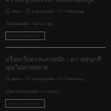
เกม
ออนไลน์
Post
Post
Post
admin
4 ตุลาคม 2024
ไม่มีหมวดหมู่
author:
published:
category:
เว็บสล็อตอันดับ 1 ของโลก : ศูน…
เว็บ
Continue Reading
สล็อต
อันดับ
1
ของ
โลก
:
สล็อตเว็บตรงแตกหนัก : ความสนุกที่
ศูนย์
รวม
คุณไม่ควรพลาด
ความ
สนุก
และ
โอกาส
Post
Post
Post
admin
3 ตุลาคม 2024
ไม่มีหมวดหมู่
ชนะ
author:
published:
category:
ที่
ดี
สล็อตเว็บตรงแตกหนัก : ความสนุก…
ที่สุด
สล็อต
Continue Reading
เว็บ
ตรง