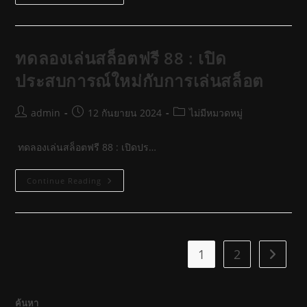
Slot
:
สุด
ยอด
เกม
ที่
ทดลองเล่นสล็อตฟรี 88 : เปิด
ทำให้
ชีวิต
ประสบการณ์ใหม่กับการเล่นสล็อต
สนุก
ไป
อีก
ขั้น
Post
Post
Post
admin
12 กันยายน 2024
ไม่มีหมวดหมู่
author:
published:
category:
ทดลองเล่นสล็อตฟรี 88 : เปิดปร…
ทดลอง
Continue Reading
เล่น
สล็อต
ฟรี
88
:
เปิด
ประสบการณ์
1
2
Go to t
ใหม่
กับ
การ
เล่น
สล็อต
ค้นหา