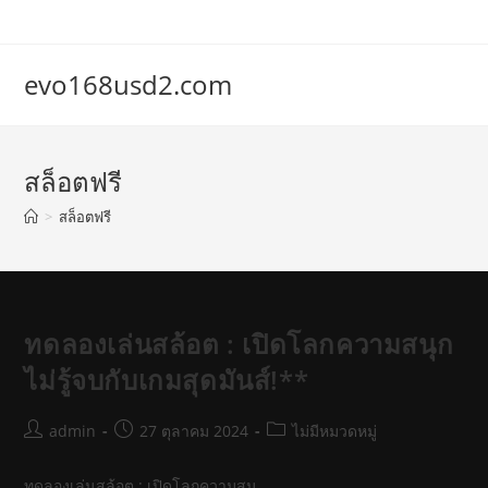
Skip
to
content
evo168usd2.com
สล็อตฟรี
>
สล็อตฟรี
ทดลองเล่นสล้อต : เปิดโลกความสนุก
ไม่รู้จบกับเกมสุดมันส์!**
Post
Post
Post
admin
27 ตุลาคม 2024
ไม่มีหมวดหมู่
author:
published:
category:
ทดลองเล่นสล้อต : เปิดโลกความสน…