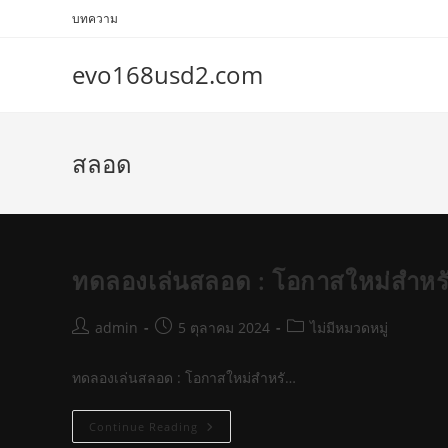
Skip
บทความ
to
content
evo168usd2.com
สลอด
ทดลองเล่นสลอด : โอกาสใหม่สำหรับ
Post
Post
Post
admin
5 ตุลาคม 2024
ไม่มีหมวดหมู่
author:
published:
category:
ทดลองเล่นสลอด : โอกาสใหม่สำหรั…
ทดลอง
Continue Reading
เล่น