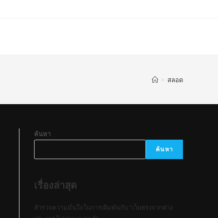
>
สลอด
ค้นหา
ค้นหา
เรื่องล่าสุด
สำรวจความมั่นใจในการเดิมพันกับ “เว็บตรงจากต่าง