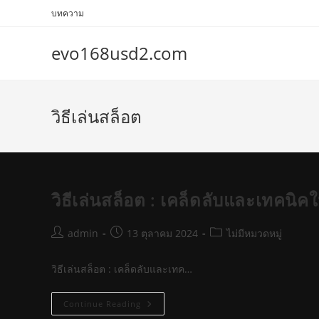
Skip
บทความ
to
content
evo168usd2.com
วิธีเล่นสล็อต
วิธีเล่นสล็อต : เคล็ดลับและเทคนิ
Post
Post
Post
admin
13 ตุลาคม 2024
ไม่มีหมวดหมู่
author:
published:
category:
วิธีเล่นสล็อต : เคล็ดลับและเทค…
วิธี
Continue Reading
เล่น