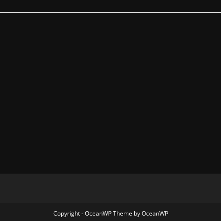
Copyright - OceanWP Theme by OceanWP