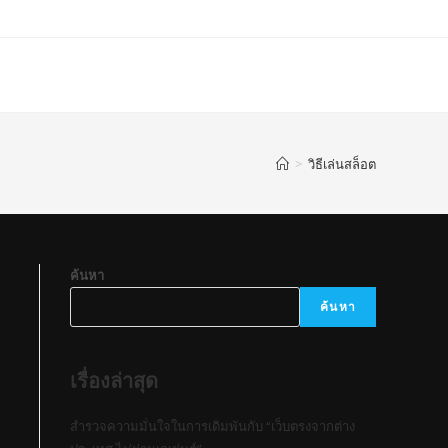
>
วิธีเล่นสล็อต
ค้นหา
ค้นหา
เรื่องล่าสุด
สำรวจความมั่นใจในการเดิมพันกับ “เว็บตรงจากต่าง