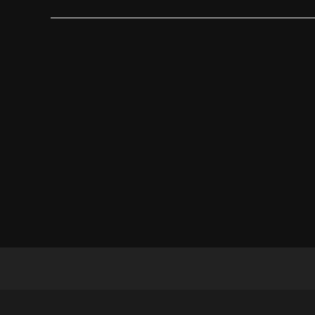
สล็อต
:
เคล็ด
ลับ
และ
เทคนิค
ใน
การ
ชนะ