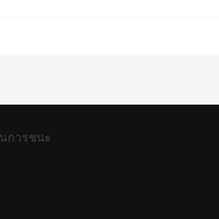
คในการชนะ