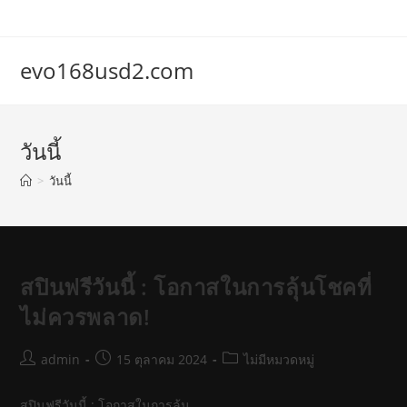
Skip
to
content
evo168usd2.com
วันนี้
>
วันนี้
สปินฟรีวันนี้ : โอกาสในการลุ้นโชคที่
ไม่ควรพลาด!
Post
Post
Post
admin
15 ตุลาคม 2024
ไม่มีหมวดหมู่
author:
published:
category:
สปินฟรีวันนี้ : โอกาสในการลุ้น…