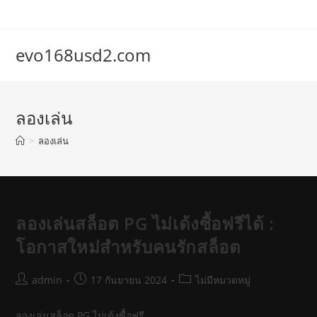
Skip
to
content
evo168usd2.com
ลองเล่น
>
ลองเล่น
ลองเล่นสล็อต PG ไม่เด้งซื้อฟรีได้ :
โอกาสใหม่สำหรับคนรักสล็อต
Post
Post
Post
admin
17 กันยายน 2024
ไม่มีหมวดหมู่
author:
published:
category:
ลองเล่นสล็อต PG ไม่เด้งซื้อฟรี…