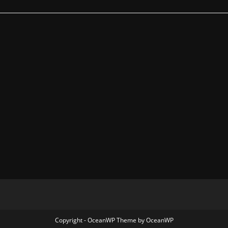
Copyright - OceanWP Theme by OceanWP