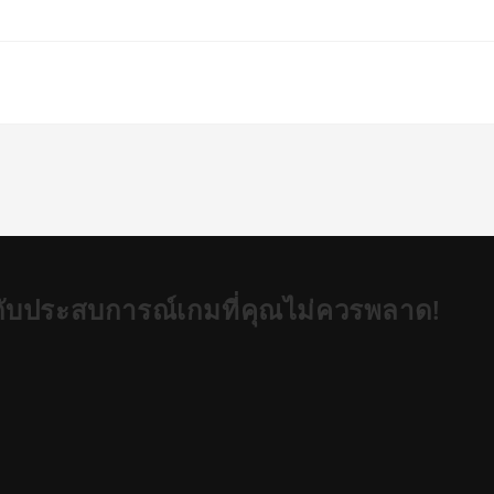
ไปกับประสบการณ์เกมที่คุณไม่ควรพลาด!