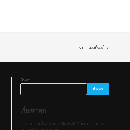
>
ลองปั่นสล็อต
ค้นหา
ค้นหา
เรื่องล่าสุด
สำรวจความมั่นใจในการเดิมพันกับ “เว็บตรงจากต่าง