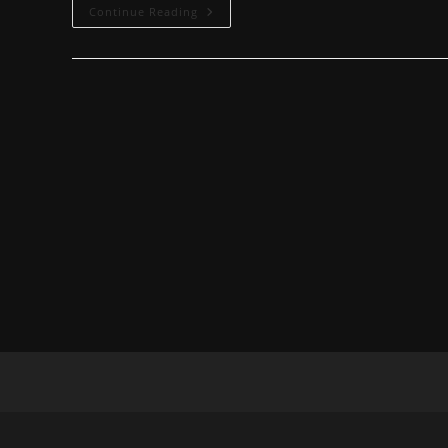
ซุปเปอร์
Continue Reading
สล็อต
:
ปลด
ปล่อย
ความ
สนุก
ใน
โลก
ของ
เกม
สล็อต
ออนไลน์
ที่
ทุก
คน
ต้อง
ลอง