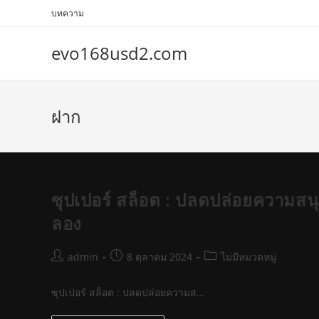
Skip
บทความ
to
content
evo168usd2.com
ฝาก
ซุปเปอร์ สล็อต : ปลดปล่อยความส
ลอง
Post
Post
Post
admin
8 ตุลาคม 2024
ไม่มีหมวดหมู่
author:
published:
category:
ซุปเปอร์ สล็อต : ปลดปล่อยความส…