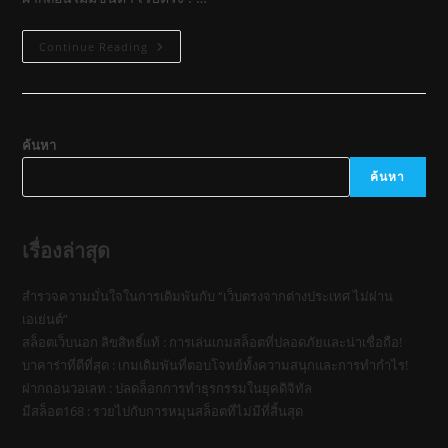
ฝาก
Continue Reading
ถอน
ไม่
มี
ขั้น
ต่ํา
เว็บ
ตรง
ค้นหา
:
การ
ค้นหา
ลงทุน
ที่
ไม่มี
ขีด
จำกัด
เรื่องล่าสุด
สำรวจความมั่นใจในการเดิมพันกับ “เว็บตรงจากต่างประเทศ ไม่ผ่าน
เอเย่นต์”
สล็อตเว็บนอก ลิขสิทธิ์แท้ : การเล่นเกมสล็อตที่ปลอดภัยและน่าเชื่อถือ!
บาคาร่าที่ดีที่สุด : เกมเดิมพันที่ตอบโจทย์ทั้งความสนุกและการทำกำไร!
ฝากถอนวอเลท : ปลดล็อกการทำธุรกรรมในยุคดิจิทัล
มีสล็อต168 : รวยไปกับการหมุนสล็อตที่ไม่มีที่สิ้นสุด