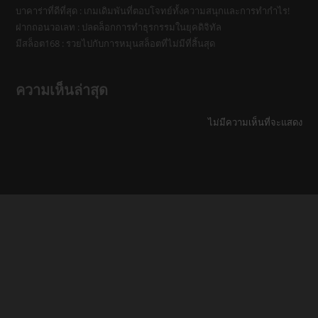
บาคาร่าที่ดีที่สุด : เกมเดิมพันที่ตอบโจทย์ทั้งความสนุกและการทำกำไร!
ฝากถอนวอเลท : ปลดล็อกการทำธุรกรรมในยุคดิจิทัล
มีสล็อต168 : รวยไปกับการหมุนสล็อตที่ไม่มีที่สิ้นสุด
ความเห็นล่าสุด
ไม่มีความเห็นที่จะแสดง