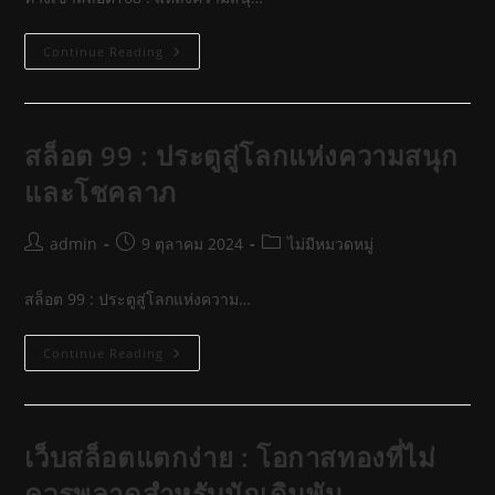
ทาง
Continue Reading
เข้า
สล็อต168
:
แหล่ง
ความ
สนุก
สล็อต 99 : ประตูสู่โลกแห่งความสนุก
และ
โอกาส
และโชคลาภ
ใน
การ
ทำ
เงิน
Post
Post
Post
admin
9 ตุลาคม 2024
ไม่มีหมวดหมู่
author:
published:
category:
สล็อต 99 : ประตูสู่โลกแห่งความ…
สล็อต
Continue Reading
99
:
ประตู
สู่
โลก
แห่ง
เว็บสล็อตแตกง่าย : โอกาสทองที่ไม่
ความ
สนุก
ควรพลาดสำหรับนักเดิมพัน
และ