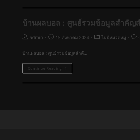
:
เคล็ด
ลับ
เพื่อ
ชัยชนะ
บ้านผลบอล : ศูนย์รวมข้อมูลสำคั
ใน
โลก
ฟุตบอล
Post
Post
Post
Post
admin
15 สิงหาคม 2024
ไม่มีหมวดหมู่
author:
published:
category:
com
บ้านผลบอล : ศูนย์รวมข้อมูลสำคั…
บ้าน
Continue Reading
ผล
บอล
:
ศูนย์
รวม
ข้อมูล
สำคัญ
สำหรับ
คอ
บอล
ทุก
คน