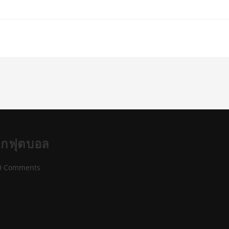
โลกฟุตบอล
0 Comments
ments: