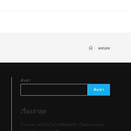
>
ผลบอล
ค้นหา
ค้นหา
เรื่องล่าสุด
สำรวจความมั่นใจในการเดิมพันกับ “เว็บตรงจากต่าง