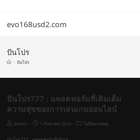
Skip
to
content
evo168usd2.com
ปันโปร
>
ปันโปร
ปันโปร777 : แพลตฟอร์มที่เติมเต็ม
ความสุขของการเล่นเกมออนไลน์
Post
Post
Post
admin
1 กันยายน 2024
ไม่มีหมวดหมู่
author:
published:
category:
ปันโปร777 : แพลตฟอร์มที่เติมเต…