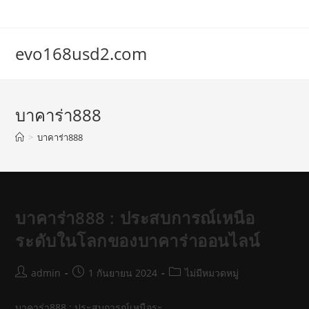
Skip
to
content
evo168usd2.com
บาคาร่า888
>
บาคาร่า888
บาคาร่า888 : ประสบการณ์เหนือ
ระดับในโลกของบาคาร่าออนไลน์
Post
Post
Post
admin
1 กันยายน 2024
ไม่มีหมวดหมู่
author:
published:
category:
บาคาร่า888 : ประสบการณ์เหนือระ…