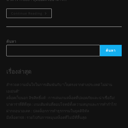
บา
Continue Reading
คา
ร่า1688
:
สุด
ยอด
เว็บ
บา
ค้นหา
คา
ร่า
ค้นหา
ออนไลน์
ที่
คุณ
ต้อง
ลอง
เรื่องล่าสุด
สำรวจความมั่นใจในการเดิมพันกับ “เว็บตรงจากต่างประเทศ ไม่ผ่าน
เอเย่นต์”
สล็อตเว็บนอก ลิขสิทธิ์แท้ : การเล่นเกมสล็อตที่ปลอดภัยและน่าเชื่อถือ!
บาคาร่าที่ดีที่สุด : เกมเดิมพันที่ตอบโจทย์ทั้งความสนุกและการทำกำไร!
ฝากถอนวอเลท : ปลดล็อกการทำธุรกรรมในยุคดิจิทัล
มีสล็อต168 : รวยไปกับการหมุนสล็อตที่ไม่มีที่สิ้นสุด