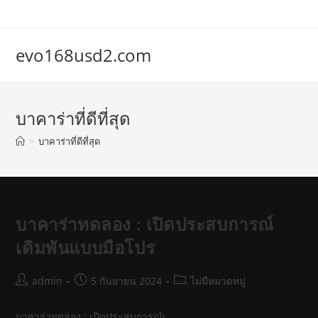
Skip
to
content
evo168usd2.com
บาคาร่าที่ดีที่สุด
>
บาคาร่าที่ดีที่สุด
บาคาร่าทดลอง : เปิดประสบการณ์
เดิมพันแบบมือโปร
Post
Post
Post
admin
5 กันยายน 2024
ไม่มีหมวดหมู่
author:
published:
category:
บาคาร่าทดลอง : เปิดประสบการณ์เ…