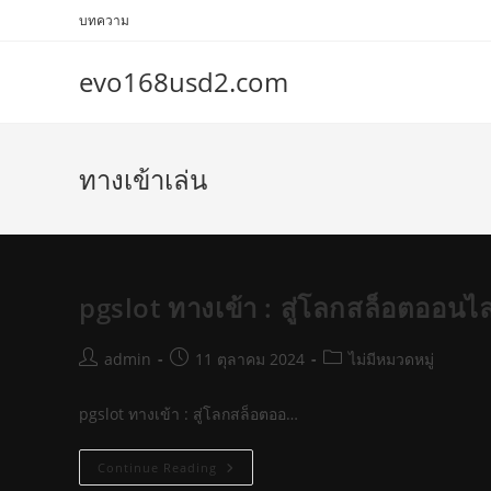
Skip
บทความ
to
content
evo168usd2.com
ทางเข้าเล่น
pgslot ทางเข้า : สู่โลกสล็อตออนไลน์
Post
Post
Post
admin
11 ตุลาคม 2024
ไม่มีหมวดหมู่
author:
published:
category:
pgslot ทางเข้า : สู่โลกสล็อตออ…
Pgslot
Continue Reading
ทาง