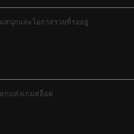
ามสนุกและโอกาสรวยที่รออยู่
่โลกแห่งเกมสล็อต