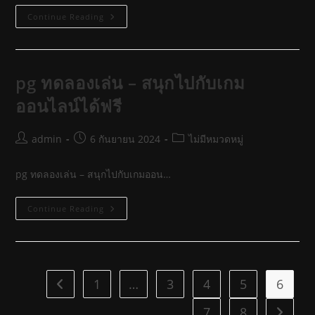
เว็บ
Continue Reading
พนัน
ออนไลน์
888
เว็บ
ตรง:
ศูนย์
pg ทดลองเล่น – สนุกไปกับเกม
รวม
ความ
ออนไลน์ได้ฟรี
สนุก
และ
โอกาส
ที่
Post
Post
Post
admin
6 กันยายน 2024
ไม่มีหมวดหมู่
ไม่
author:
published:
category:
สิ้น
สุด
pg ทดลองเล่น – สนุกไปกับเกมออน…
Pg
Continue Reading
ทดลอง
เล่น
–
สนุก
ไป
กับ
เกม
1
…
3
4
5
6
Go to the previous page
ออนไลน์
ได้
ฟรี
7
8
Go to t