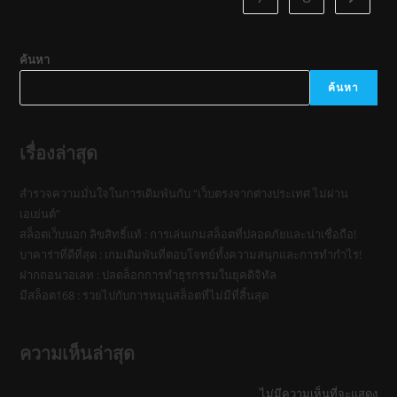
ค้นหา
ค้นหา
เรื่องล่าสุด
สำรวจความมั่นใจในการเดิมพันกับ “เว็บตรงจากต่างประเทศ ไม่ผ่าน
เอเย่นต์”
สล็อตเว็บนอก ลิขสิทธิ์แท้ : การเล่นเกมสล็อตที่ปลอดภัยและน่าเชื่อถือ!
บาคาร่าที่ดีที่สุด : เกมเดิมพันที่ตอบโจทย์ทั้งความสนุกและการทำกำไร!
ฝากถอนวอเลท : ปลดล็อกการทำธุรกรรมในยุคดิจิทัล
มีสล็อต168 : รวยไปกับการหมุนสล็อตที่ไม่มีที่สิ้นสุด
ความเห็นล่าสุด
ไม่มีความเห็นที่จะแสดง