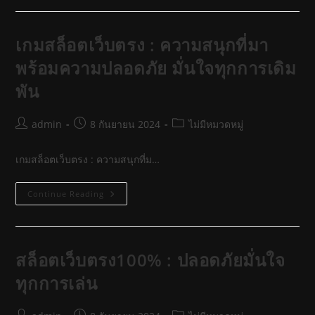
กับ
“สปิ้น
ฟรี”
การ
เกมสล็อตเว็บตรง : ความสนุกที่มา
ปั่น
ที่
พร้อมความปลอดภัย มั่นใจทุกการเดิม
คุ้ม
ค่า
พัน
และ
เต็ม
ไป
ด้วย
Post
Post
Post
admin
8 กันยายน 2024
ไม่มีหมวดหมู่
ความ
ตื่น
author:
published:
category:
เต้น!
เกมสล็อตเว็บตรง : ความสนุกที่ม…
เกม
Continue Reading
สล็อต
เว็บ
ตรง
:
ความ
สนุก
สล็อตเว็บตรง100% : ปลอดภัยมั่นใจ
ที่มา
พร้อม
ทุกการเล่น
ความ
ปลอดภัย
มั่นใจ
ทุก