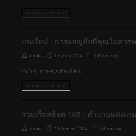
เกม
Continue Reading
ออนไลน์
PC
ฟรี
:
สนุก
ได้
เกมใหม่ : การผจญภัยที่คุณไม่ควร
ไม่
ต้อง
จ่าย
Post
Post
Post
admin
1 ตุลาคม 2024
ไม่มีหมวดหมู่
author:
published:
category:
เกมใหม่ : การผจญภัยที่คุณไม่คว…
เกม
Continue Reading
ใหม่
:
การ
ผจญ
ภัย
ที่
รวมเว็บสล็อต 168 : ตำนานแห่งเก
คุณ
ไม่
ควร
Post
Post
พลาด!
Post
admin
29 กันยายน 2024
ไม่มีหมวดหมู่
author:
published:
category: