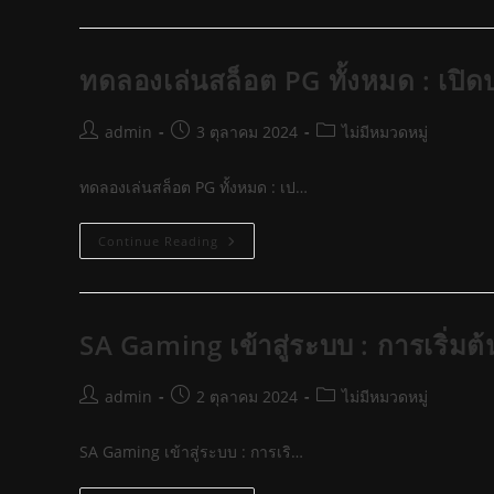
ตรง
แตก
หนัก
:
ความ
ทดลองเล่นสล็อต PG ทั้งหมด : เปิ
สนุก
ที่
คุณ
Post
Post
ไม่
Post
admin
3 ตุลาคม 2024
ไม่มีหมวดหมู่
ควร
author:
published:
category:
พลาด
ทดลองเล่นสล็อต PG ทั้งหมด : เป…
ทดลอง
Continue Reading
เล่น
สล็อต
PG
ทั้งหมด
:
เปิด
SA Gaming เข้าสู่ระบบ : การเริ่
ประสบการณ์
ใหม่
ที่
Post
Post
คุณ
Post
admin
2 ตุลาคม 2024
ไม่มีหมวดหมู่
ต้อง
author:
published:
category:
ลอง
SA Gaming เข้าสู่ระบบ : การเริ…