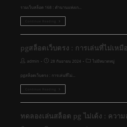
รวมเว็บสล็อต 168 : ตำนานแห่งเก…
รวม
Continue Reading
เว็บ
สล็อต
168
:
ตำนาน
แห่ง
pgสล็อตเว็บตรง : การเล่นที่ไม่เหม
เกม
สล็อต
ออนไลน์
Post
Post
ที่
Post
admin
28 กันยายน 2024
ไม่มีหมวดหมู่
ไม่
author:
published:
category:
ควร
พลาด
pgสล็อตเว็บตรง : การเล่นที่ไม่…
Pgสล็อต
Continue Reading
เว็บ
ตรง
:
การ
เล่น
ที่
ทดลองเล่นสล็อต pg ไม่เด้ง : ความสนุก
ไม่
เหมือน
ใคร