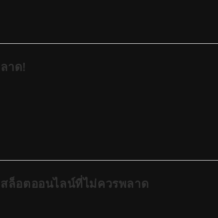
พลาด!
มสล็อตออนไลน์ที่ไม่ควรพลาด