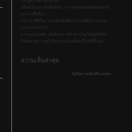
ประเทศ ไม่ผ่านเอเย่นต์”
สล็อตเว็บนอก ลิขสิทธิ์แท้ : การเล่นเกมสล็อตที่ปลอดภัย
และน่าเชื่อถือ!
บาคาร่าที่ดีที่สุด : เกมเดิมพันที่ตอบโจทย์ทั้งความสนุก
และการทำกำไร!
ฝากถอนวอเลท : ปลดล็อกการทำธุรกรรมในยุคดิจิทัล
มีสล็อต168 : รวยไปกับการหมุนสล็อตที่ไม่มีที่สิ้นสุด
ความเห็นล่าสุด
ไม่มีความเห็นที่จะแสดง