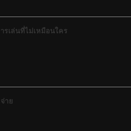
เล่นที่ไม่เหมือนใคร
งจ่าย