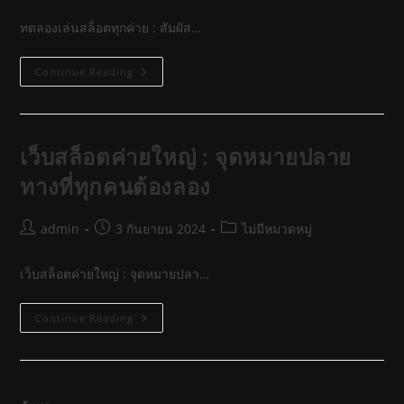
author:
published:
category:
ทดลองเล่นสล็อตทุกค่าย : สัมผัส…
ทดลอง
Continue Reading
เล่น
สล็อต
ทุก
ค่าย
:
สัมผัส
เว็บสล็อตค่ายใหญ่ : จุดหมายปลาย
ประสบการณ์
ใหม่
ทางที่ทุกคนต้องลอง
ของ
ความ
สนุก
ที่
Post
Post
Post
admin
3 กันยายน 2024
ไม่มีหมวดหมู่
ไร้
author:
published:
category:
ขีด
จำกัด
เว็บสล็อตค่ายใหญ่ : จุดหมายปลา…
เว็บ
Continue Reading
สล็อต
ค่าย
ใหญ่
:
จุด
หมาย