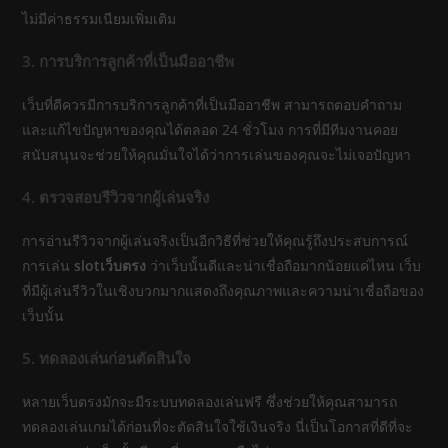
ไม่มีค่าธรรมเนียมเพิ่มเติม
3. การบริการลูกค้าที่เป็นมืออาชีพ
เว็บที่ดีควรมีการบริการลูกค้าที่เป็นมืออาชีพ สามารถตอบคำถาม
และแก้ไขปัญหาของคุณได้ตลอด 24 ชั่วโมง การที่มีทีมงานคอย
สนับสนุนจะช่วยให้คุณมั่นใจได้ว่าการเล่นของคุณจะไม่เจอปัญหา
4. ตรวจสอบรีวิวจากผู้เล่นจริง
การอ่านรีวิวจากผู้เล่นจริงเป็นอีกวิธีที่ช่วยให้คุณรู้ถึงประสบการณ์
การเล่น
slotเว็บตรง
ว่าเว็บนั้นดีและน่าเชื่อถือมากน้อยแค่ไหน เว็บ
ที่มีผู้เล่นรีวิวในเชิงบวกมากแสดงถึงคุณภาพและความน่าเชื่อถือของ
เว็บนั้น
5. ทดลองเล่นก่อนตัดสินใจ
หลายเว็บตรงมักจะมีระบบทดลองเล่นฟรี ซึ่งช่วยให้คุณสามารถ
ทดลองเล่นเกมได้ก่อนที่จะตัดสินใจใช้เงินจริง นี่เป็นโอกาสที่ดีที่จะ