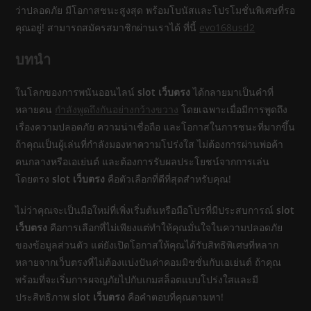
ว่าปลอดภัย มีโอกาสชนะสูงสุด พร้อมโบนัสและโปรโมชั่นพิเศษที่รอ
คุณอยู่!
สามารถสมัครสมาชิกผ่านเราได้ ที่นี้
evo168usd2
บทนำ
ในโลกของการพนันออนไลน์
slot เว็บตรง
ได้กลายมาเป็นคำที่
หลายคน
กำลังพูดถึงกันอย่างกว้างขวาง
โดยเฉพาะเมื่อมีการพูดถึง
เรื่องความปลอดภัย ความน่าเชื่อถือ และโอกาสในการชนะที่มากขึ้น
ถ้าคุณเป็นผู้เล่นที่กำลังมองหาความโปร่งใส ไม่ต้องการผ่านพ่อค้า
คนกลางหรือเอเย่นต์ และต้องการรับผลประโยชน์จากการเล่น
โดยตรง
slot เว็บตรง
คือตัวเลือกที่ดีที่สุดสำหรับคุณ!
ไม่ว่าคุณจะเป็นมือใหม่ที่เพิ่งเริ่มต้นหรือมือโปรที่มีประสบการณ์
slot
เว็บตรง
คือการเลือกที่ไม่เพียงแต่ทำให้คุณมั่นใจในความปลอดภัย
ของข้อมูลส่วนตัว แต่ยังเปิดโอกาสให้คุณได้รับสิทธิพิเศษที่หลาก
หลายจากเว็บตรงที่ไม่ต้องแบ่งปันค่าคอมมิชชั่นกับเอเย่นต์ ถ้าคุณ
พร้อมที่จะเริ่มการผจญภัยไปกับเกมสล็อตแบบโปร่งใสและมี
ประสิทธิภาพ
slot เว็บตรง
คือคำตอบที่คุณตามหา!