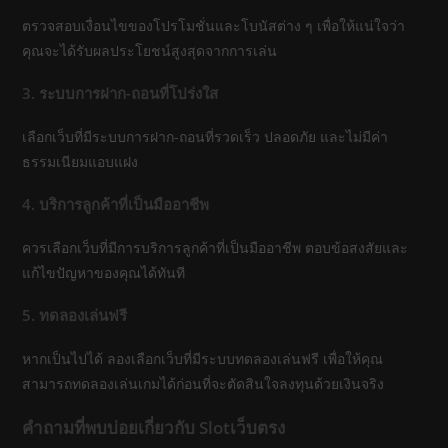
ตรวจสอบเงื่อนไขของโปรโมชั่นและโบนัสต่าง ๆ เพื่อให้แน่ใจว่า
คุณจะได้รับผลประโยชน์สูงสุดจากการเล่น
3. ระบบการฝาก-ถอนที่โปร่งใส
เลือกเว็บที่มีระบบการฝาก-ถอนที่รวดเร็ว ปลอดภัย และไม่มีค่า
ธรรมเนียมแอบแฝง
4. บริการลูกค้าที่เป็นมืออาชีพ
ควรเลือกเว็บที่มีการบริการลูกค้าที่เป็นมืออาชีพ ตอบข้อสงสัยและ
แก้ไขปัญหาของคุณได้ทันที
5. ทดลองเล่นฟรี
หากเป็นไปได้ ลองเลือกเว็บที่มีระบบทดลองเล่นฟรี เพื่อให้คุณ
สามารถทดลองเล่นเกมได้ก่อนที่จะตัดสินใจลงทุนด้วยเงินจริง
คำถามที่พบบ่อยเกี่ยวกับ Slotเว็บตรง