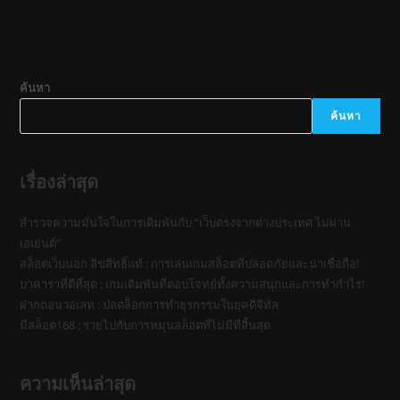
ค้นหา
ค้นหา
เรื่องล่าสุด
สำรวจความมั่นใจในการเดิมพันกับ “เว็บตรงจากต่างประเทศ ไม่ผ่าน
เอเย่นต์”
สล็อตเว็บนอก ลิขสิทธิ์แท้ : การเล่นเกมสล็อตที่ปลอดภัยและน่าเชื่อถือ!
บาคาร่าที่ดีที่สุด : เกมเดิมพันที่ตอบโจทย์ทั้งความสนุกและการทำกำไร!
ฝากถอนวอเลท : ปลดล็อกการทำธุรกรรมในยุคดิจิทัล
มีสล็อต168 : รวยไปกับการหมุนสล็อตที่ไม่มีที่สิ้นสุด
ความเห็นล่าสุด