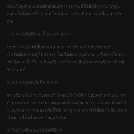
และเว็บที่ผ่านเอเย่นต์กันก่อนดีกว่า เพราะนี่คือสิ่งที่จะช่วยให้คุณ
ตัดสินใจได้ง่ายขึ้นว่าแบบไหนคือทางเลือกที่เหมาะสมที่สุดสำหรับ
คุณ
1. การเข้าถึงที่รวดเร็วและง่ายกว่า
ในการเล่น
slotเว็บตรง
คุณสามารถเข้าเล่นได้ทันทีผ่านทาง
เว็บไซต์หลักของผู้ให้บริการ โดยไม่ต้องผ่านตัวกลาง ซึ่งช่วยให้การ
เข้าถึงรวดเร็วขึ้น ไม่ต้องเสียเวลาในการยืนยันตัวตนหรือการติดต่อ
กับเอเย่นต์
2. ความปลอดภัยที่มากกว่า
การเลือกเล่นผ่านเว็บตรงทำให้คุณมั่นใจได้ว่าข้อมูลส่วนตัวและการ
ทำธุรกรรมทางการเงินของคุณจะปลอดภัยมากกว่า เว็บตรงมักจะใช้
ระบบรักษาความปลอดภัยที่ได้มาตรฐานสากล ทำให้คุณไม่ต้องกังวล
เรื่องการโดนโกงหรือข้อมูลรั่วไหล
3. โปรโมชั่นและโบนัสที่ดีกว่า