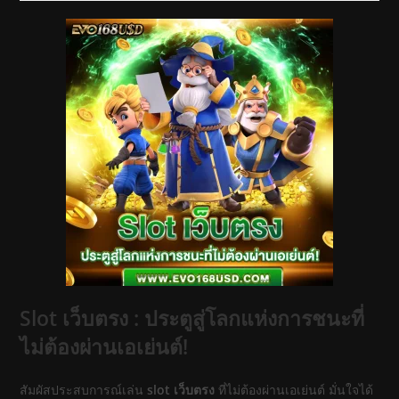
Slot เว็บตรง : ประตูสู่โลกแห่งการชนะที่
ไม่ต้องผ่านเอเย่นต์!
สัมผัสประสบการณ์เล่น
slot เว็บตรง
ที่ไม่ต้องผ่านเอเย่นต์ มั่นใจได้