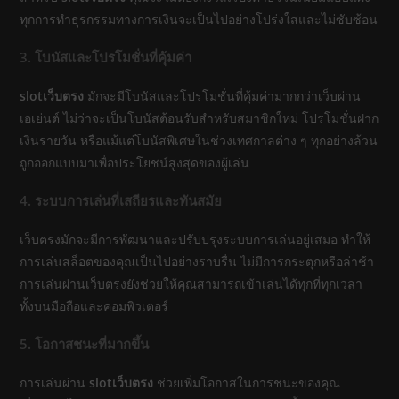
ทุกการทำธุรกรรมทางการเงินจะเป็นไปอย่างโปร่งใสและไม่ซับซ้อน
3. โบนัสและโปรโมชั่นที่คุ้มค่า
slotเว็บตรง
มักจะมีโบนัสและโปรโมชั่นที่คุ้มค่ามากกว่าเว็บผ่าน
เอเย่นต์ ไม่ว่าจะเป็นโบนัสต้อนรับสำหรับสมาชิกใหม่ โปรโมชั่นฝาก
เงินรายวัน หรือแม้แต่โบนัสพิเศษในช่วงเทศกาลต่าง ๆ ทุกอย่างล้วน
ถูกออกแบบมาเพื่อประโยชน์สูงสุดของผู้เล่น
4. ระบบการเล่นที่เสถียรและทันสมัย
เว็บตรงมักจะมีการพัฒนาและปรับปรุงระบบการเล่นอยู่เสมอ ทำให้
การเล่นสล็อตของคุณเป็นไปอย่างราบรื่น ไม่มีการกระตุกหรือล่าช้า
การเล่นผ่านเว็บตรงยังช่วยให้คุณสามารถเข้าเล่นได้ทุกที่ทุกเวลา
ทั้งบนมือถือและคอมพิวเตอร์
5. โอกาสชนะที่มากขึ้น
การเล่นผ่าน
slotเว็บตรง
ช่วยเพิ่มโอกาสในการชนะของคุณ