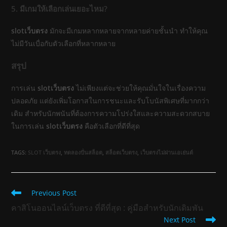
5. มีเกมให้เลือกเล่นเยอะไหม?
slotเว็บตรง
มักจะมีเกมหลากหลายจากหลายค่ายชั้นนำ ทำให้คุณ
ไม่มีวันเบื่อกับตัวเลือกที่หลากหลาย
สรุป
การเล่น
slotเว็บตรง
ไม่เพียงแต่จะช่วยให้คุณมั่นใจในเรื่องความ
ปลอดภัย แต่ยังเพิ่มโอกาสในการชนะและรับโบนัสพิเศษที่มากกว่า
เดิม สำหรับนักพนันที่ต้องการความโปร่งใสและความสะดวกสบาย
ในการเล่น
slotเว็บตรง
คือตัวเลือกที่ดีที่สุด
TAGS:
SLOT เว็บตรง
,
ทดลองปั่นสล็อต
,
สล็อตเว็บตรง
,
เว็บตรงไม่ผ่านเอเย่นต์
Read
Previous Post
more
คาสิโนออนไลน์เว็บตรง ที่ดีที่สุด : คู่มือสำหรับนักเดิมพัน
articles
Next Post